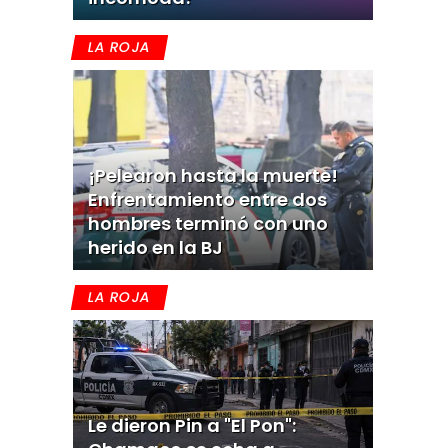
LA ROJA
¡Pelearon hasta la muerte!
Enfrentamiento entre dos
hombres terminó con uno
herido en la BJ
LA ROJA
Le dieron Pin a "El Pon":