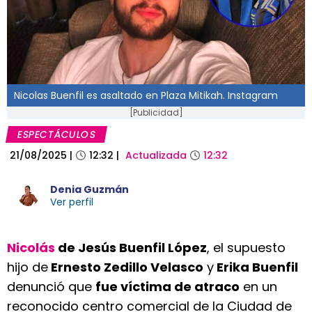
Nicolas Buenfil es asaltado en Plaza Mitikah. Instagram
[Publicidad]
ESPECTÁCULOS
21/08/2025
|
12:32
|
Actualizada
12:32
Denia Guzmán
Ver perfil
Nicolás
de Jesús Buenfil López
, el supuesto
hijo de
Ernesto Zedillo Velasco
y
Erika Buenfil
denunció que
fue víctima de atraco
en un
reconocido centro comercial de la Ciudad de