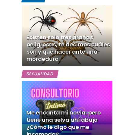
Existen solo tres arañas
peligrosas, te decimos cuáles
son y qué hacer ante una
mordedura
SEXUALIDAD
Me encanta mi novia, pero
tiene una selva ahí abajo
¿Cómo le digo que me
incomoda?