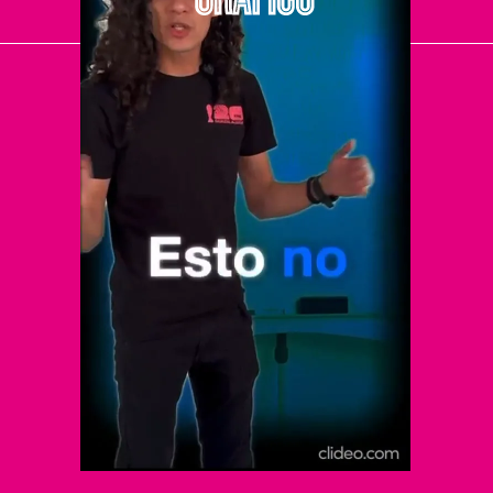
El Universal
Vive USA
Clase
De 10 sports
DeDinero
Confabulario
Aviso Oportuno
Consultas