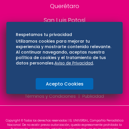
Querétaro
San Luis Potosí
Edomex
Respetamos tu privacidad
Utilizamos cookies para mejorar tu
experiencia y mostrarte contenido relevante.
Consultas
Al continuar navegando, aceptas nuestra
política de cookies y el tratamiento de tus
Hidalgo
datos personales.
Aviso de Privacidad
.
Oaxaca
Acepto Cookies
Aviso de privacidad
Directorio
Términos y Condiciones
Publicidad
Copyright © Todos los derechos reservados | EL UNIVERSAL, Compañía Periodística
Nacional. De no existir previa autorización, queda expresamente prohibida la