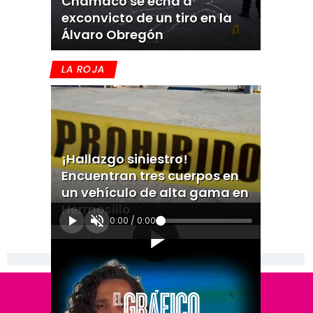
Chamaco se echa a
exconvicto de un tiro en la
Álvaro Obregón
LA ROJA
¡Hallazgo siniestro!
Encuentran tres cuerpos en
un vehículo de alta gama en
Hermosillo
0:00
/
0:00
[Publicidad]