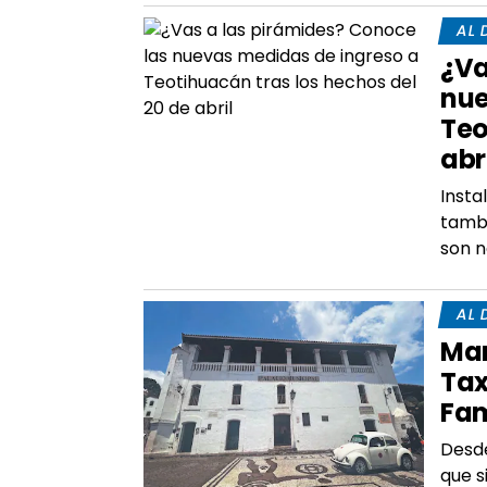
AL 
¿Va
nue
Teo
abr
Insta
tambi
son n
AL 
Mar
Tax
Fam
Desde
que s