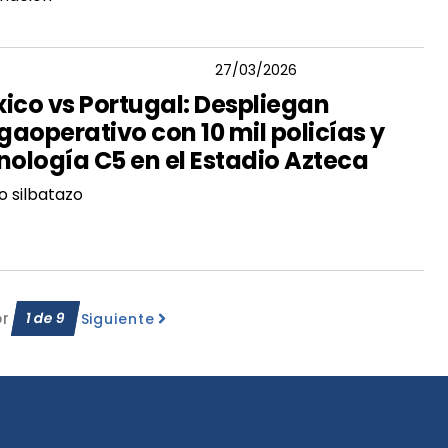
VADOR GUERRERO CHIPRES
27/03/2026
ico vs Portugal: Despliegan
aoperativo con 10 mil policías y
nología C5 en el Estadio Azteca
ro silbatazo
or
1
de
9
Siguiente