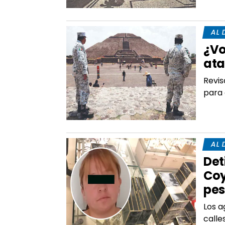
AL 
¿Vo
ata
Revis
para 
AL 
Det
Coy
pes
Los a
calle