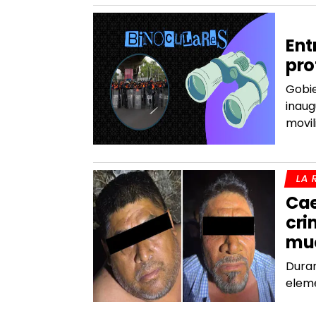
ÉD
Ent
pro
Gobie
inaug
movil
LA 
Cae
cri
mue
Duran
eleme