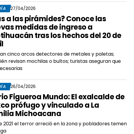
DÍA
27/04/2026
s a las pirámides? Conoce las
vas medidas de ingreso a
tihuacán tras los hechos del 20 de
il
lan cinco arcos detectores de metales y paletas;
én revisan mochilas o bultos; turistas aseguran que
ecesarias
DÍA
26/04/2026
io Figueroa Mundo: El exalcalde de
co prófugo y vinculado a La
ilia Michoacana
 2021 el terror arreció en la zona y pobladores temen
iga