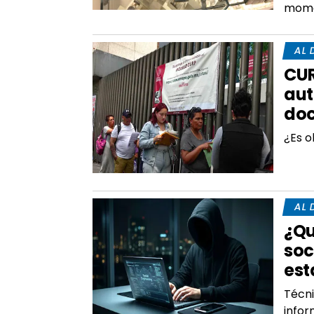
mom
AL 
CUR
aut
do
¿Es o
AL 
¿Qu
soc
est
Técni
info