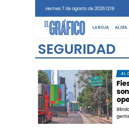
viernes 7 de agosto de 2026 12:19
LA ROJA
AL DÍA
SEGURIDAD
AL 
Fie
son
ope
Blind
gente