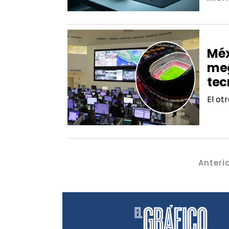
SAL
Méx
meg
tec
El ot
Anteri