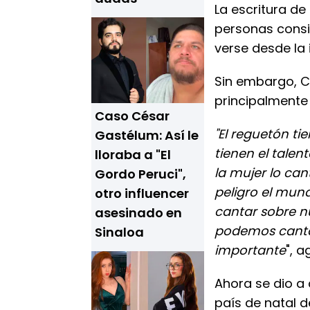
La escritura de
personas consi
verse desde la 
Sin embargo, C
principalmente
Caso César
"El reguetón ti
Gastélum: Así le
tienen el talen
lloraba a "El
la mujer lo ca
Gordo Peruci",
peligro el mund
otro influencer
cantar sobre n
asesinado en
podemos cantar
Sinaloa
importante
", a
Ahora se dio a
país de natal d