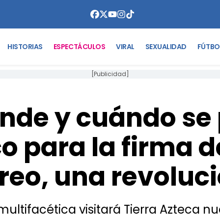
HISTORIAS
ESPECTÁCULOS
VIRAL
SEXUALIDAD
FÚTBO
[Publicidad]
nde y cuándo se
o para la firma de
reo, una revoluc
 multifacética visitará Tierra Azteca