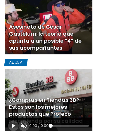
Asesinato de César
Gastélum: la teoría que
apunta a un posible “4” de
sus acompañantes
AL DIA
¿Compras en Tiendas 3B?
Estos son los mejores
productos que Profeco
recomienda por su calidad
0:00
/
0:00