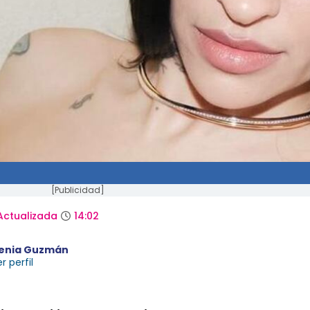
[Publicidad]
Actualizada
14:02
enia Guzmán
r perfil