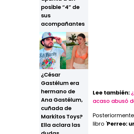
posible “4” de
sus
acompañantes
¿César
Gastélum era
hermano de
Lee también:
¿
Ana Gastélum,
acaso abusó de
cuñada de
Posteriormente
Markitos Toys?
libro '
Perreo: u
Ella aclara las
dudas