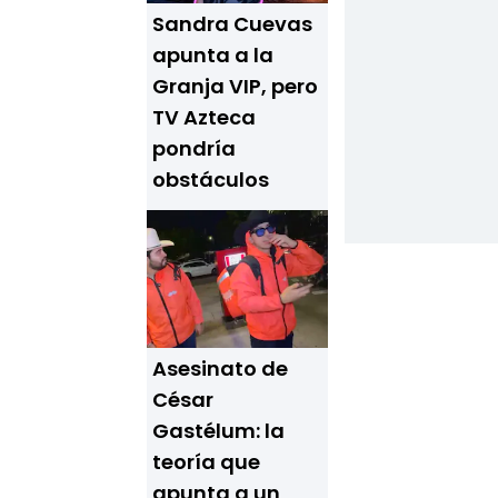
Sandra Cuevas
apunta a la
Granja VIP, pero
TV Azteca
pondría
obstáculos
Asesinato de
César
Gastélum: la
teoría que
apunta a un