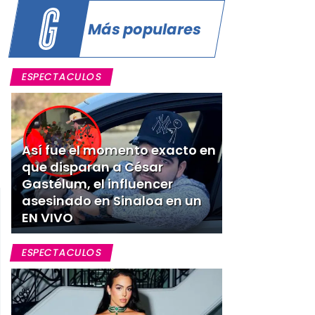
Más populares
ESPECTACULOS
Así fue el momento exacto en
que disparan a César
Gastélum, el influencer
asesinado en Sinaloa en un
EN VIVO
ESPECTACULOS