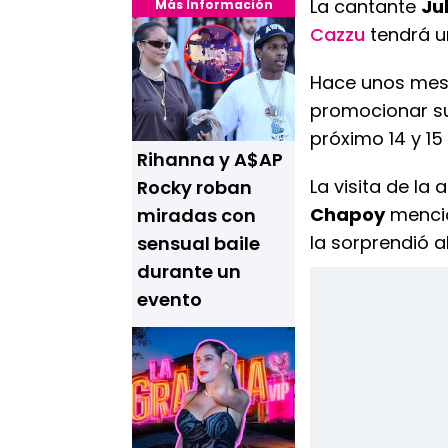
La cantante
Ju
Más Información
Cazzu
tendrá u
Hace unos mese
promocionar su
próximo 14 y 15
Rihanna y A$AP
La visita de la
Rocky roban
Chapoy
mencio
miradas con
la sorprendió 
sensual baile
durante un
evento