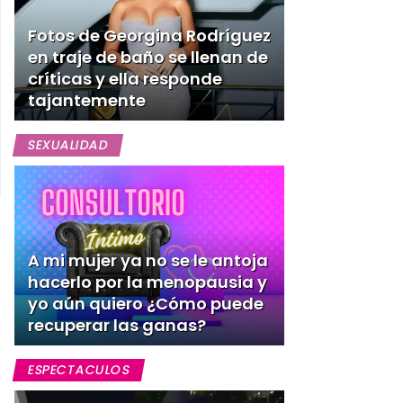
Fotos de Georgina Rodríguez
en traje de baño se llenan de
críticas y ella responde
tajantemente
SEXUALIDAD
A mi mujer ya no se le antoja
hacerlo por la menopausia y
yo aún quiero ¿Cómo puede
recuperar las ganas?
ESPECTACULOS