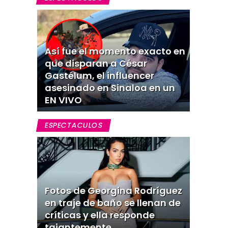
Así fue el momento exacto en
que disparan a César
Gastélum, el influencer
asesinado en Sinaloa en un
EN VIVO
ESPECTACULOS
Fotos de Georgina Rodríguez
en traje de baño se llenan de
críticas y ella responde
tajantemente