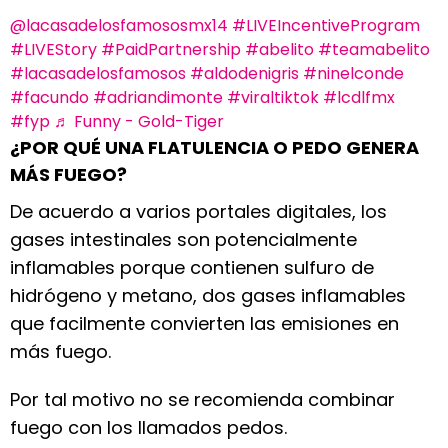
@lacasadelosfamososmx14
#LIVEIncentiveProgram
#LIVEStory
#PaidPartnership
#abelito
#teamabelito
#lacasadelosfamosos
#aldodenigris
#ninelconde
#facundo
#adriandimonte
#viraltiktok
#lcdlfmx
#fyp
♬ Funny - Gold-Tiger
¿POR QUÉ UNA FLATULENCIA O PEDO GENERA
MÁS FUEGO?
De acuerdo a varios portales digitales, los
gases intestinales son potencialmente
inflamables porque contienen sulfuro de
hidrógeno y metano, dos gases inflamables
que facilmente convierten las emisiones en
más fuego.
Por tal motivo no se recomienda combinar
fuego con los llamados pedos.