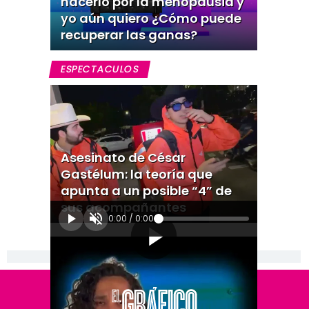
hacerlo por la menopausia y
yo aún quiero ¿Cómo puede
recuperar las ganas?
ESPECTACULOS
Asesinato de César
Gastélum: la teoría que
apunta a un posible “4” de
sus acompañantes
0:00
/
0:00
[Publicidad]