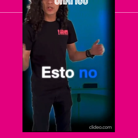
El Universal
Vive USA
Clase
De 10 sports
DeDinero
Confabulario
Aviso Oportuno
Consultas