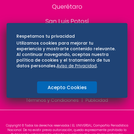
Querétaro
San Luis Potosí
Edomex
Respetamos tu privacidad
Utilizamos cookies para mejorar tu
experiencia y mostrarte contenido relevante.
Consultas
Al continuar navegando, aceptas nuestra
política de cookies y el tratamiento de tus
Hidalgo
datos personales.
Aviso de Privacidad
.
Oaxaca
Acepto Cookies
Aviso de privacidad
Directorio
Términos y Condiciones
Publicidad
Copyright © Todos los derechos reservados | EL UNIVERSAL, Compañía Periodística
Nacional. De no existir previa autorización, queda expresamente prohibida la