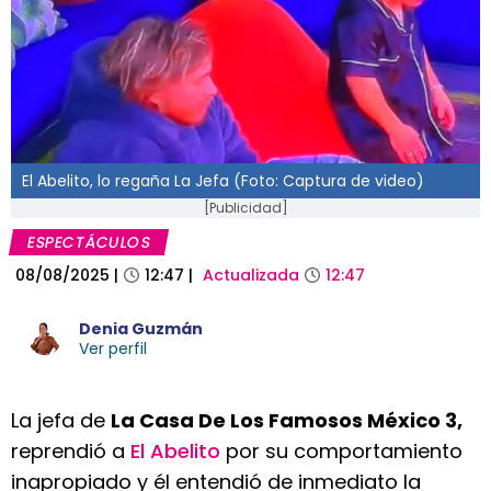
El Abelito, lo regaña La Jefa (Foto: Captura de video)
[Publicidad]
ESPECTÁCULOS
08/08/2025
|
12:47
|
Actualizada
12:47
Denia Guzmán
Ver perfil
La jefa de
La Casa De Los Famosos México 3,
reprendió a
El Abelito
por su comportamiento
inapropiado y él entendió de inmediato la