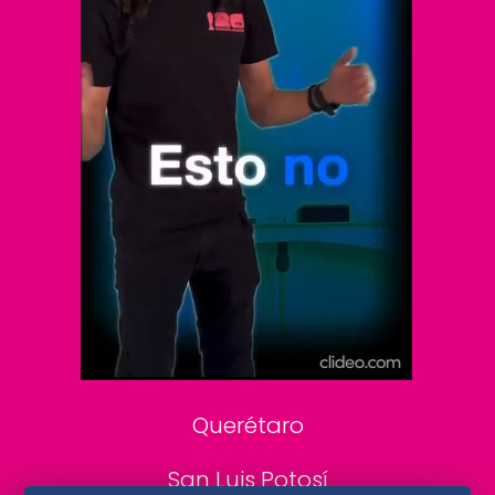
Vive USA
Clase
De 10 sports
DeDinero
Confabulario
Aviso Oportuno
Consultas
Querétaro
San Luis Potosí