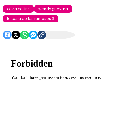
olivia collins
wendy guevara
la casa de los famosos 3