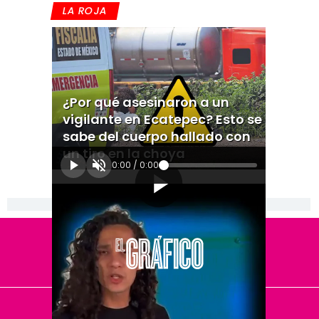
LA ROJA
¿Por qué asesinaron a un
vigilante en Ecatepec? Esto se
sabe del cuerpo hallado con
un tiro en la choya
0:00
/
0:00
[Publicidad]
El Universal