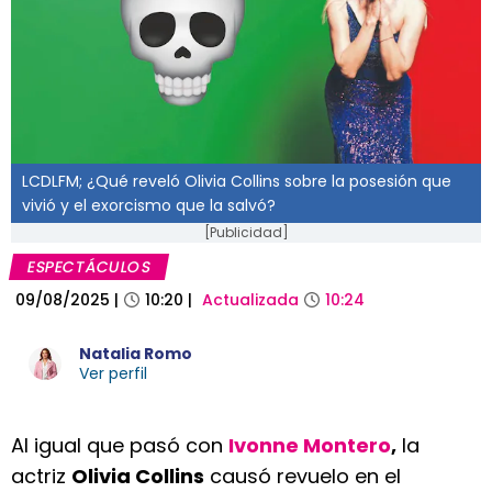
LCDLFM; ¿Qué reveló Olivia Collins sobre la posesión que
vivió y el exorcismo que la salvó?
[Publicidad]
ESPECTÁCULOS
09/08/2025
|
10:20
|
Actualizada
10:24
Natalia Romo
Ver perfil
Al igual que pasó con
Ivonne Montero
,
la
actriz
Olivia Collins
causó revuelo en el