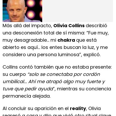
Más allá del impacto,
Olivia Collins
describió
una desconexión total de sí misma: “Fue muy,
muy desagradable… mi
chakra
que está
abierto es aquí… los entes buscan la luz, y me
considero una persona luminosa”, explicó.
Collins contó también que no estaba presente:
su cuerpo
“solo se conectaba por cordón
umbilical... Ahí me atrapó algo muy fuerte y
tuve que pedir ayuda
”, mientras su conciencia
permanecía alejada.
Al concluir su aparición en el
reality
, Olivia
regresó a casa y dijo que vivió otro ritual clave.