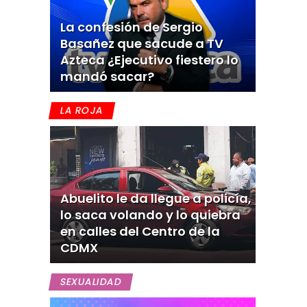
La confesión de Sergio
Basañez que sacude a TV
Azteca ¿Ejecutivo fiestero lo
mandó sacar?
LA ROJA
Abuelito le da llegue a policía,
lo saca volando y lo quiebra
en calles del Centro de la
CDMX
SEXUALIDAD