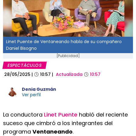
Linet Puente de Ventaneando habla de su compañero
Daniel Bisogno
[Publicidad]
ESPECTÁCULOS
28/05/2025
|
10:57
|
Actualizada
10:57
Denia Guzmán
Ver perfil
La conductora
Linet Puente
habló del reciente
suceso que cimbró a los integrantes del
programa
Ventaneando
.