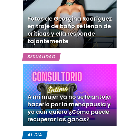
Fotos de Georgina Rodríguez
en traje de baño se llenan de
críticas y ella responde
tajantemente
SEXUALIDAD
A mi mujer ya no se le antoja
hacerlo por la menopausia y
yo aún quiero ¿Cómo puede
recuperar las ganas?
AL DIA