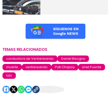
TEMAS RELACIONADOS
conductora de Ventaneando
Daniel Bisogno
muerte
ventaneando
Pati Chapoy
Linet Puente
luto