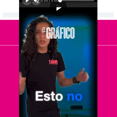
0:00
/
0:00
[Publicidad]
El Universal
Vive USA
Clase
De 10 sports
DeDinero