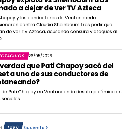
mado a dejar de ver TV Azteca
Chapoy y los conductores de Ventaneando
ionaron contra Claudia Sheinbaum tras pedir que
an de ver TV Azteca, acusando censura y ataques al
o
ECTÁCULOS
26/05/2026
 verdad que Pati Chapoy sacó del
set a uno de sus conductores de
ntaneando?
o de Pati Chapoy en Ventaneando desata polémica en
 sociales
or
1
de
6
Siguiente