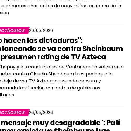
us primeros años antes de convertirse en ícono de la
isión
ECTÁCULOS
26/05/2026
o hacen las dictaduras":
taneando se va contra Sheinbaum
e presumen rating de TV Azteca
Chapoy y los conductores de Ventaneando volvieron a
eter contra Claudia Sheinbaum tras pedir que la
 deje de ver TV Azteca, acusando censura y
rando la situación con actos de gobiernos
itarios
ECTÁCULOS
26/05/2026
 mensaje muy desagradable": Pati
poy explota vs Sheinbaum tras