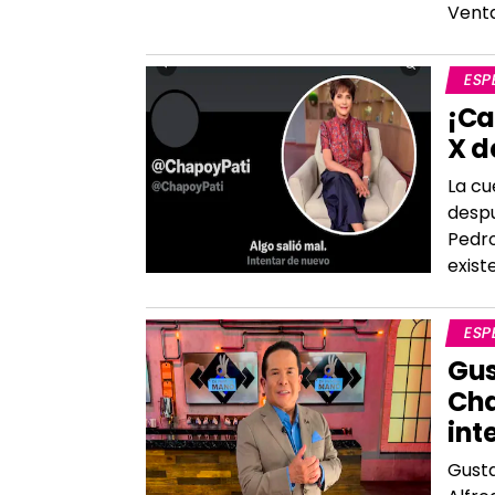
Vent
ESP
¡Ca
X d
La cu
despu
Pedro
exist
ESP
Gus
Cha
int
Gusta