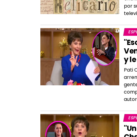
por s
telev
ESP
"Es
Ven
y l
Pati 
arrem
gente
compa
autor
ESP
"Un
Cha