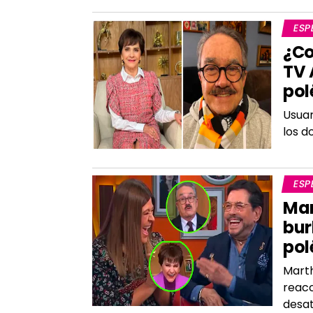
ESP
¿Co
TV 
pol
Usuar
los d
ESP
Mar
bur
pol
Marth
reacc
desat