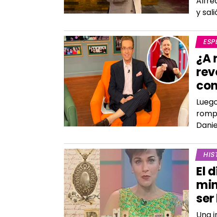
Alfre
y sal
ESP
¿A 
rev
con
Luego
rompi
Danie
HIS
El 
min
ser
Una i