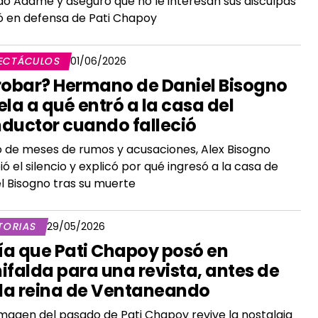
do Adame y aseguró que no le interesan sus disculpas
ió en defensa de Pati Chapoy
ECTÁCULOS
01/06/2026
robar? Hermano de Daniel Bisogno
ela a qué entró a la casa del
ductor cuando falleció
 de meses de rumos y acusaciones, Alex Bisogno
ó el silencio y explicó por qué ingresó a la casa de
l Bisogno tras su muerte
TORIAS
29/05/2026
día que Pati Chapoy posó en
ifalda para una revista, antes de
 la reina de Ventaneando
magen del pasado de Pati Chapoy revive la nostalgia