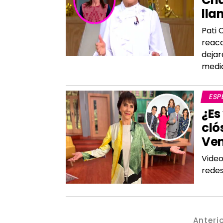
lla
Pati 
reacc
dejar
medi
ESP
¿Es
cló
Ve
Vide
redes
Anteri