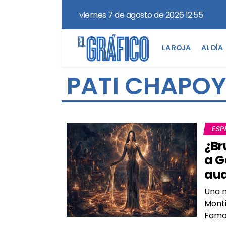
viernes 7 de agosto de 2026 12:55
LA ROJA
AL DÍA
PATI CHAPO
ESP
¿Br
a G
aud
Una n
Monti
Famos