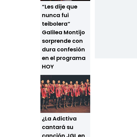
“Les dije que
nunca fui
teibolera”
Galilea Montijo
sorprende con
dura confesión
en el programa
HOY
¿La Adictiva
cantará su
canción JGL en