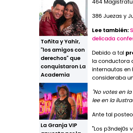
464 Magistratur
386 Juezas y Ju
Lee también:
S
delicada confes
Toñita y Yahir,
"los amigos con
Debido a tal
pr
derechos" que
la conductora 
conquistaron La
internautas en
Academia
consideraba un
"No votes en la
lee en la ilustra
Ante tal poste
La Granja VIP
"Los p3ndej0s v