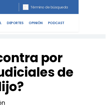
L
DEPORTES
OPINIÓN
PODCAST
contra por
udiciales de
ijo?
ón