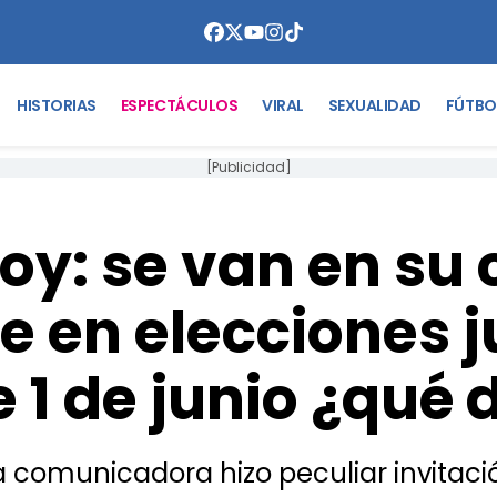
HISTORIAS
ESPECTÁCULOS
VIRAL
SEXUALIDAD
FÚTBO
[Publicidad]
oy: se van en su 
e en elecciones j
e 1 de junio ¿qué d
a comunicadora hizo peculiar invitaci