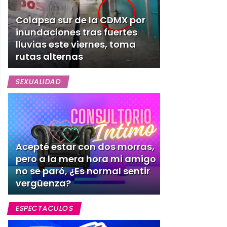
Colapsa sur de la CDMX por
inundaciones tras fuertes
lluvias este viernes, toma
rutas alternas
SEXUALIDAD
Acepté estar con dos morras,
pero a la mera hora mi amigo
no se paró, ¿Es normal sentir
vergüenza?
ESPECTACULOS