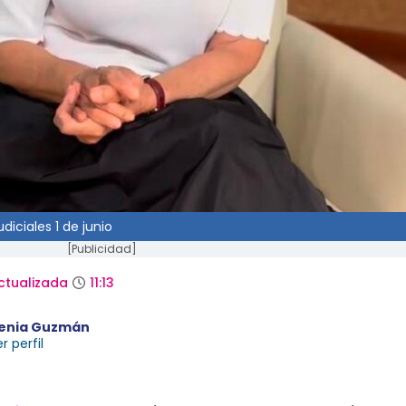
diciales 1 de junio
[Publicidad]
ctualizada
11:13
enia Guzmán
r perfil