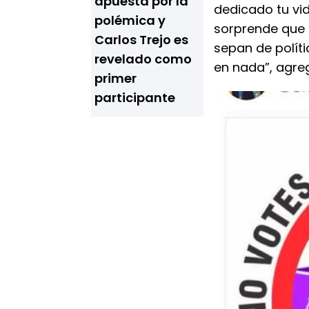
apuesta por la
dedicado tu vid
polémica y
sorprende que 
Carlos Trejo es
sepan de polít
revelado como
en nada”, agreg
primer
participante