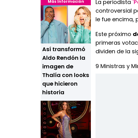
La periodista
'P
Más Información
controversial 
le fue encima, 
Este próximo
d
primeras votac
Así transformó
dividen de la s
Aldo Rendón la
9 Ministras y M
imagen de
Thalía con looks
que hicieron
historia