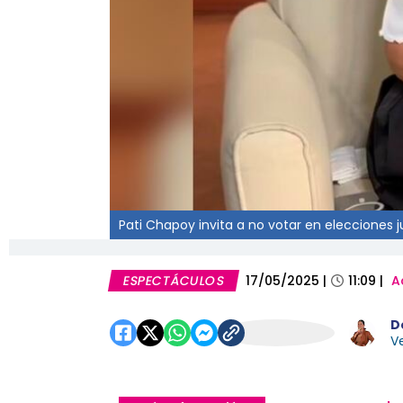
Pati Chapoy invita a no votar en elecciones ju
ESPECTÁCULOS
17/05/2025
|
11:09
|
A
D
Ve