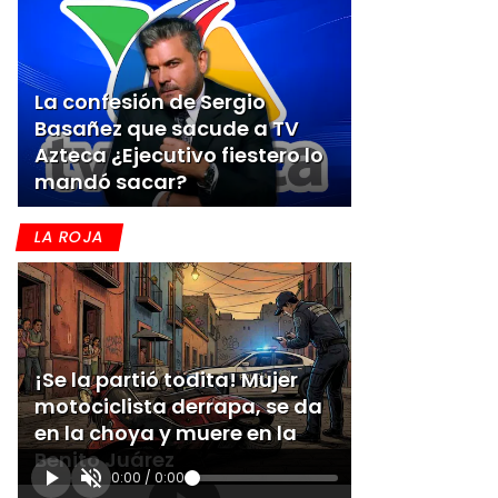
La confesión de Sergio
Basañez que sacude a TV
Azteca ¿Ejecutivo fiestero lo
mandó sacar?
LA ROJA
¡Se la partió todita! Mujer
motociclista derrapa, se da
en la choya y muere en la
Benito Juárez
0:00
/
0:00