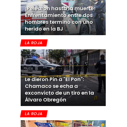
¡Pelearon hasta la muerte!
Enfrentamiento entre dos
hombres terminó con uno
herido en la BJ
LA ROJA
Le dieron Pin a "El Pon":
Chamaco se echa a
exconvicto de un tiro en la
Álvaro Obregón
LA ROJA