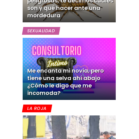
peligrosas, te decimos cuáles
son y qué hacer ante una
mordedura
SEXUALIDAD
Me encanta mi novia, pero
tiene una selva ahí abajo
¿Cómo le digo que me
incomoda?
LA ROJA