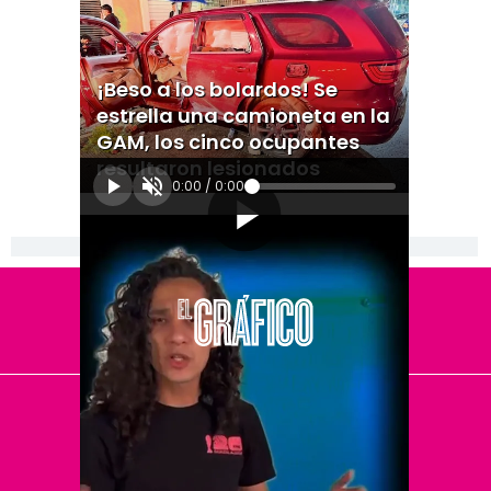
¡Beso a los bolardos! Se
estrella una camioneta en la
GAM, los cinco ocupantes
resultaron lesionados
0:00
/
0:00
[Publicidad]
El Universal
Vive USA