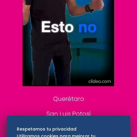
Clase
De 10 sports
DeDinero
Confabulario
Aviso Oportuno
Consultas
Querétaro
San Luis Potosí
Edomex
Respetamos tu privacidad
Utilizamos cookies para mejorar tu