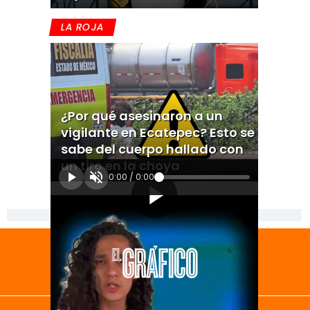
LA ROJA
¿Por qué asesinaron a un
vigilante en Ecatepec? Esto se
sabe del cuerpo hallado con
un tiro en la choya
0:00
/
0:00
[Publicidad]