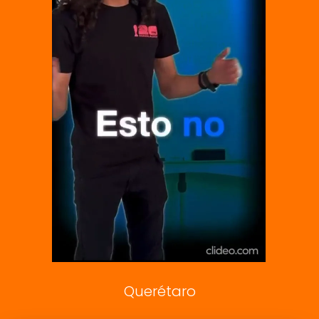
El Universal
Vive USA
Clase
De 10 sports
DeDinero
Confabulario
Aviso Oportuno
Consultas
Querétaro