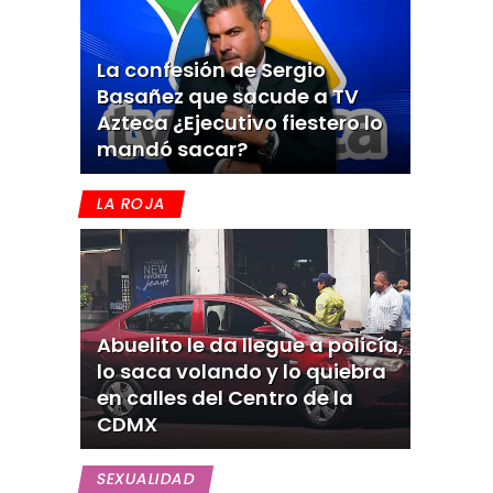
La confesión de Sergio
Basañez que sacude a TV
Azteca ¿Ejecutivo fiestero lo
mandó sacar?
LA ROJA
Abuelito le da llegue a policía,
lo saca volando y lo quiebra
en calles del Centro de la
CDMX
SEXUALIDAD