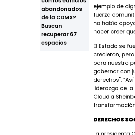
con los edificios
ejemplo de dig
abandonados
fuerza comunit
de la CDMX?
no había apoyo
Buscan
hacer creer qu
recuperar 67
espacios
El Estado se fu
crecieron, pero
para nuestro pa
gobernar con ju
derechos". “Así
liderazgo de la
Claudia Sheinb
transformación
DERECHOS SO
La presidenta 