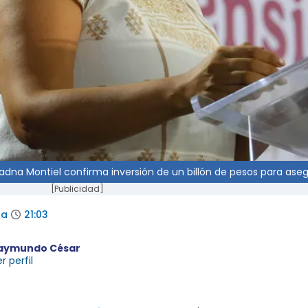
riadna Montiel confirma inversión de un billón de pesos para ase
[Publicidad]
da
21:03
aymundo César
r perfil