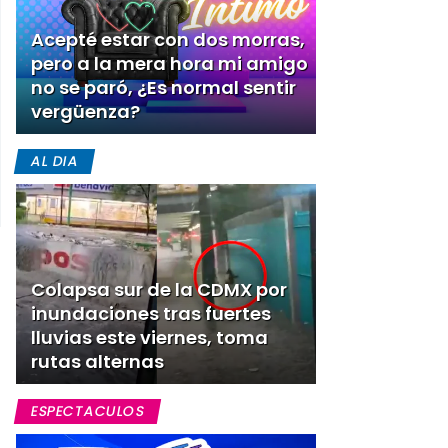
Acepté estar con dos morras,
pero a la mera hora mi amigo
no se paró, ¿Es normal sentir
vergüenza?
AL DIA
Colapsa sur de la CDMX por
inundaciones tras fuertes
lluvias este viernes, toma
rutas alternas
ESPECTACULOS