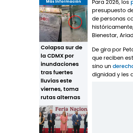
Para 2026, los
Más Información
presupuesto de 
de personas co
históricamente,
Bienestar, Aria
Colapsa sur de
De gira por Pet
la CDMX por
que reciben es
inundaciones
sino un
derech
tras fuertes
dignidad y les
lluvias este
viernes, toma
rutas alternas