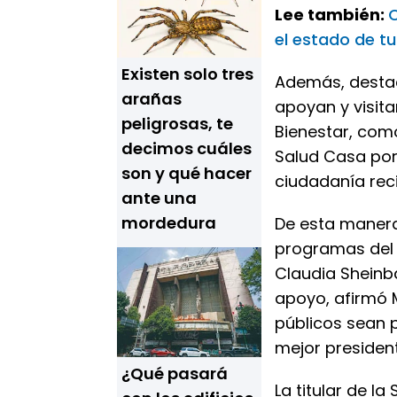
Lee también:
C
el estado de tu
Existen solo tres
Además, destacó
arañas
apoyan y visita
peligrosas, te
Bienestar, com
decimos cuáles
Salud Casa por
son y qué hacer
ciudadanía rec
ante una
mordedura
De esta manera,
programas del 
Claudia Sheinba
apoyo, afirmó M
públicos sean p
mejor presiden
¿Qué pasará
La titular de l