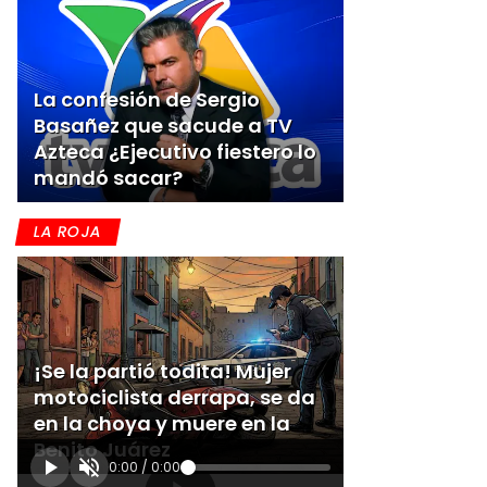
La confesión de Sergio
Basañez que sacude a TV
Azteca ¿Ejecutivo fiestero lo
mandó sacar?
LA ROJA
¡Se la partió todita! Mujer
motociclista derrapa, se da
s
en la choya y muere en la
Benito Juárez
0:00
/
0:00