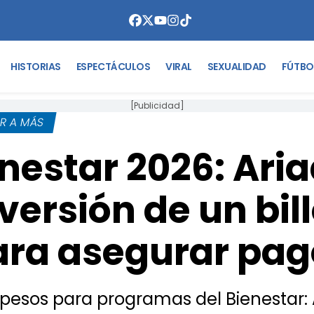
HISTORIAS
ESPECTÁCULOS
VIRAL
SEXUALIDAD
FÚTBO
[Publicidad]
AR A MÁS
nestar 2026: Ari
versión de un bil
ara asegurar pag
 pesos para programas del Bienestar: