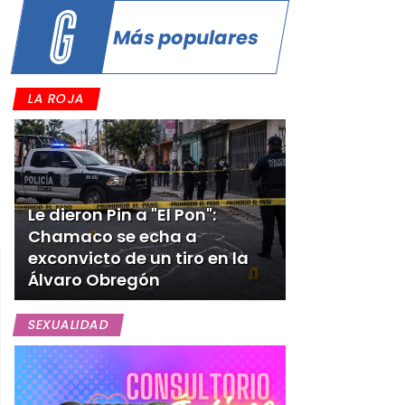
Más populares
LA ROJA
,
n
Le dieron Pin a "El Pon":
Chamaco se echa a
exconvicto de un tiro en la
Álvaro Obregón
SEXUALIDAD