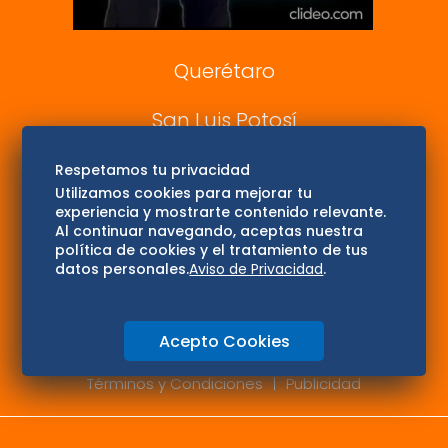
Consultas
Querétaro
San Luis Potosí
Edomex
Respetamos tu privacidad
Utilizamos cookies para mejorar tu
experiencia y mostrarte contenido relevante.
Consultas
Al continuar navegando, aceptas nuestra
política de cookies y el tratamiento de tus
Hidalgo
datos personales.
Aviso de Privacidad
.
Oaxaca
Acepto Cookies
Aviso de privacidad
Directorio
Términos y Condiciones
Publicidad