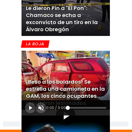
Le dieron Pin a "El Pon":
Chamaco se echa a
exconvicto de un tiro en la
Álvaro Obregón
LA ROJA
¡Beso a los bolardos! Se
estrella una camioneta en la
GAM, los cinco ocupantes
resultaron lesionados
0:00
/
0:00
[Publicidad]