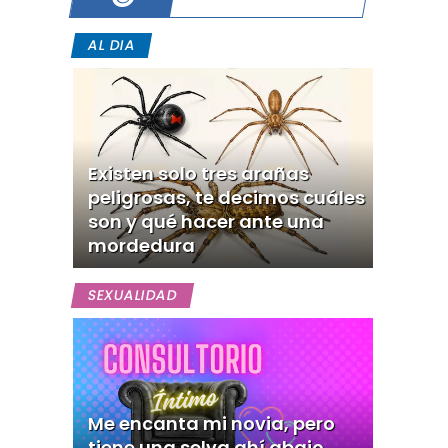
AL DIA
Existen solo tres arañas
peligrosas, te decimos cuáles
son y qué hacer ante una
mordedura
SEXUALIDAD
Me encanta mi novia, pero
tiene una selva ahí abajo