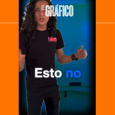
El Universal
Vive USA
Clase
De 10 sports
DeDinero
Confabulario
Aviso Oportuno