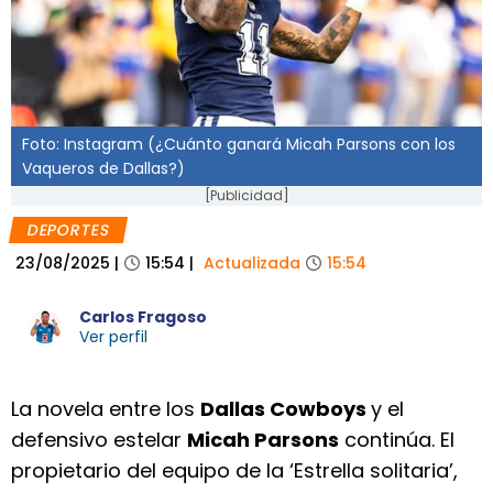
Foto: Instagram (¿Cuánto ganará Micah Parsons con los
Vaqueros de Dallas?)
[Publicidad]
DEPORTES
23/08/2025
|
15:54
|
Actualizada
15:54
Carlos Fragoso
Ver perfil
La novela entre los
Dallas Cowboys
y el
defensivo estelar
Micah Parsons
continúa. El
propietario del equipo de la ‘Estrella solitaria’,