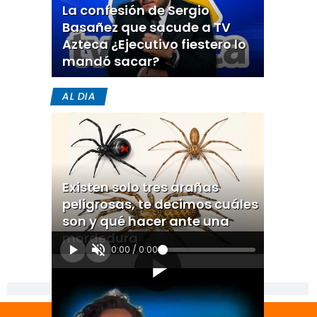
La confesión de Sergio
Basañez que sacude a TV
Azteca ¿Ejecutivo fiestero lo
mandó sacar?
AL DIA
Existen solo tres arañas
peligrosas, te decimos cuáles
son y qué hacer ante una
mordedura
0:00
/
0:00
[Publicidad]