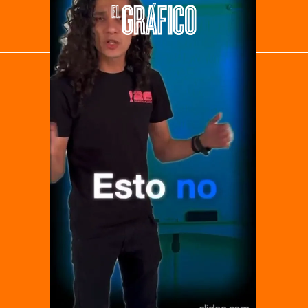
El Universal
Vive USA
Clase
De 10 sports
DeDinero
Confabulario
Aviso Oportuno