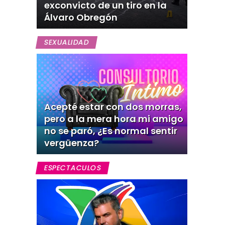
exconvicto de un tiro en la
Álvaro Obregón
SEXUALIDAD
Acepté estar con dos morras,
pero a la mera hora mi amigo
no se paró, ¿Es normal sentir
vergüenza?
ESPECTACULOS