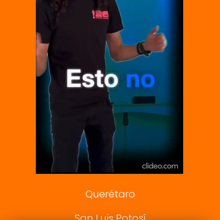
El Universal
Vive USA
Clase
De 10 sports
DeDinero
Confabulario
Aviso Oportuno
Consultas
Querétaro
San Luis Potosí