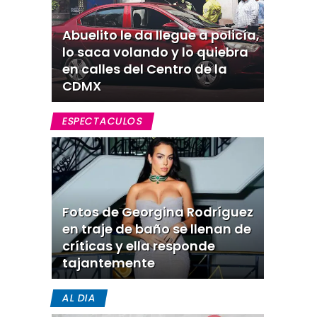
Abuelito le da llegue a policía,
lo saca volando y lo quiebra
en calles del Centro de la
CDMX
ESPECTACULOS
Fotos de Georgina Rodríguez
en traje de baño se llenan de
críticas y ella responde
tajantemente
AL DIA