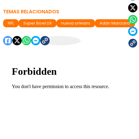
TEMAS RELACIONADOS
NFL
Super Bowl LIX
nueva orleans
Adán Manzano