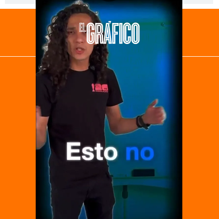
El Universal
Vive USA
Clase
De 10 sports
DeDinero
Confabulario
Aviso Oportuno