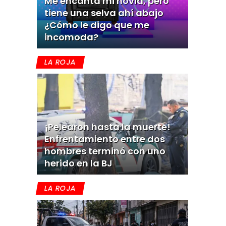
Me encanta mi novia, pero
tiene una selva ahí abajo
¿Cómo le digo que me
incomoda?
LA ROJA
¡Pelearon hasta la muerte!
Enfrentamiento entre dos
hombres terminó con uno
herido en la BJ
LA ROJA