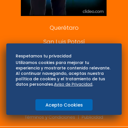
Consultas
Querétaro
San Luis Potosí
Edomex
Respetamos tu privacidad
Utilizamos cookies para mejorar tu
experiencia y mostrarte contenido relevante.
Consultas
Al continuar navegando, aceptas nuestra
política de cookies y el tratamiento de tus
Hidalgo
datos personales.
Aviso de Privacidad
.
Oaxaca
Acepto Cookies
Aviso de privacidad
Directorio
Términos y Condiciones
Publicidad