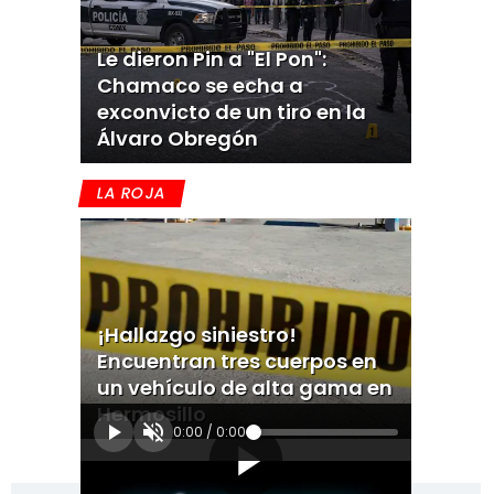
Le dieron Pin a "El Pon":
Chamaco se echa a
exconvicto de un tiro en la
Álvaro Obregón
LA ROJA
¡Hallazgo siniestro!
Encuentran tres cuerpos en
un vehículo de alta gama en
Hermosillo
0:00
/
0:00
[Publicidad]