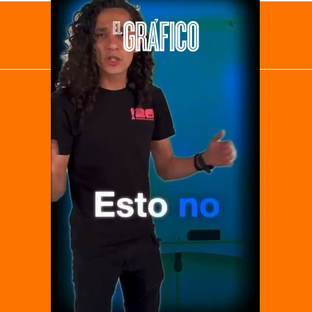
El Universal
Vive USA
Clase
De 10 sports
DeDinero
Confabulario
Aviso Oportuno