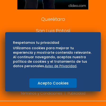
Consultas
Querétaro
San Luis Potosí
Edomex
Respetamos tu privacidad
Utilizamos cookies para mejorar tu
experiencia y mostrarte contenido relevante.
Consultas
Al continuar navegando, aceptas nuestra
política de cookies y el tratamiento de tus
Hidalgo
datos personales.
Aviso de Privacidad
.
Oaxaca
Acepto Cookies
Aviso de privacidad
Directorio
Términos y Condiciones
Publicidad