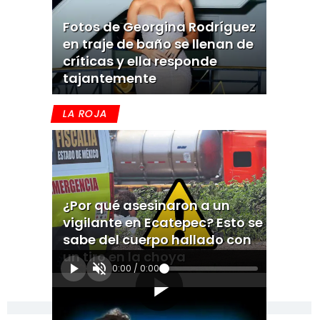
Fotos de Georgina Rodríguez
en traje de baño se llenan de
críticas y ella responde
tajantemente
LA ROJA
¿Por qué asesinaron a un
vigilante en Ecatepec? Esto se
sabe del cuerpo hallado con
un tiro en la choya
0:00
/
0:00
[Publicidad]