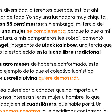
s diversidad, diferentes cuerpos, estilos; ahí
ar de todo. Yo soy una luchadora muy chiquita,
con 55 centímetros
; sin embargo, mi tercia de
 una mujer
se complementa
, porque lo que a mí
tatura, a mis compañeros les sobra”, comentó
ngel
, integrante de
Black Rainbow
, una tercia que
 lo establecido en la
lucha libre tradicional
.
cuatro meses
de haberse conformado, este
vo ejemplo de lo que el colectivo luchístico
or
Estrella Divina
quiere demostrar.
sa quiere dar a conocer que no importa un
no nos interesa si eres mujer u hombre, lo que
rabajo en el
cuadrilátero
, que hable por ti. Un
o somos nosotros
, que decidimos conformar la