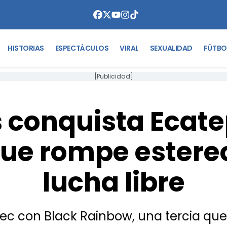
HISTORIAS
ESPECTÁCULOS
VIRAL
SEXUALIDAD
FÚTBO
[Publicidad]
 conquista Ecat
que rompe estereo
lucha libre
pec con Black Rainbow, una tercia qu