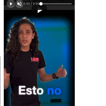
0:00
/
0:00
[Publicidad]