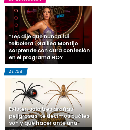
“Les dije que nunca fui
teibolera” Galilea Montijo
sorprende con dura confesión
en el programa HOY
AL DIA
Existen solo tres arañas
peligrosas, te decimos cuáles
son y qué hacer ante una
mordedura