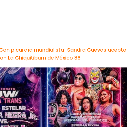
¡Con picardía mundialista! Sandra Cuevas acepta
n La Chiquitibum de México 86