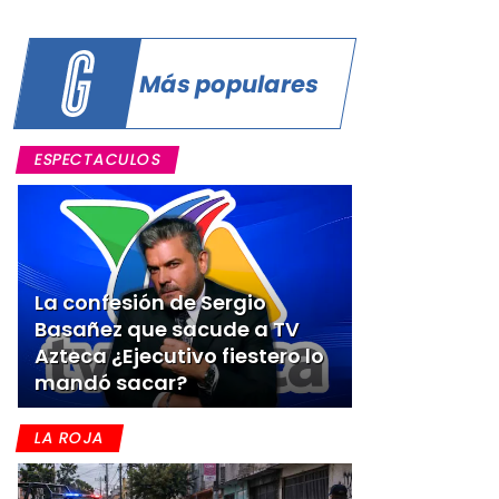
Más populares
ESPECTACULOS
La confesión de Sergio
Basañez que sacude a TV
Azteca ¿Ejecutivo fiestero lo
mandó sacar?
LA ROJA