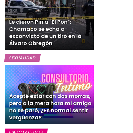
Le dieron Pin a "El Pon":
Chamaco se echa a
exconvicto de un tiro en la
Álvaro Obregón
SEXUALIDAD
Acepté estar con dos morras,
pero a la mera hora mi amigo
no se paró, ¿Es normal sentir
vergüenza?
ESPECTACULOS