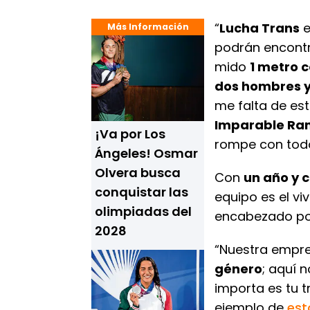
“
Lucha Trans
e
Más Información
podrán encontr
mido
1 metro 
dos hombres y
me falta de es
Imparable Ra
¡Va por Los
rompe con todo
Ángeles! Osmar
Olvera busca
Con
un año y 
conquistar las
equipo es el vi
olimpiadas del
encabezado p
2028
“Nuestra empre
género
; aquí 
importa es tu t
ejemplo de
est