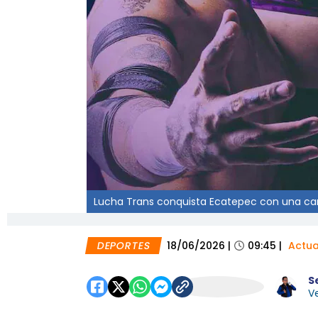
Lucha Trans conquista Ecatepec con una cart
DEPORTES
18/06/2026
|
09:45
|
Actua
S
Ve