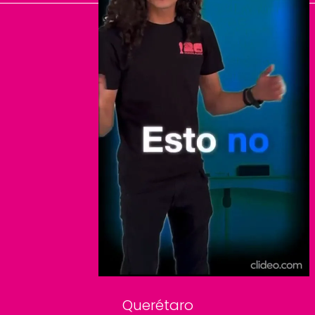
El Universal
Vive USA
Clase
De 10 sports
DeDinero
Confabulario
Aviso Oportuno
Consultas
Querétaro