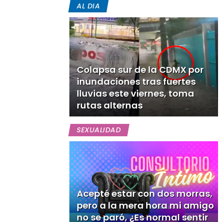
AL DIA
Colapsa sur de la CDMX por
inundaciones tras fuertes
lluvias este viernes, toma
rutas alternas
SEXUALIDAD
Acepté estar con dos morras,
pero a la mera hora mi amigo
no se paró, ¿Es normal sentir