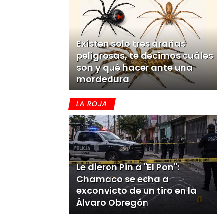
Existen solo tres arañas
peligrosas, te decimos cuáles
son y qué hacer ante una
mordedura
LA ROJA
Le dieron Pin a "El Pon":
Chamaco se echa a
exconvicto de un tiro en la
Álvaro Obregón