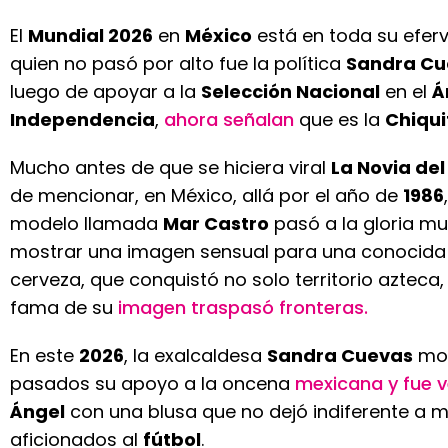
El
Mundial 2026
en
México
está en toda su efer
quien no pasó por alto fue la política
Sandra Cu
luego de apoyar a la
Selección Nacional
en el
Á
Independencia
,
ahora señalan
que es la
Chiqui
Mucho antes de que se hiciera viral
La Novia del
de mencionar, en México, allá por el año de
1986
modelo llamada
Mar Castro
pasó a la gloria mun
mostrar una imagen sensual para una conocid
cerveza, que conquistó no solo territorio azteca,
fama de su
imagen traspasó fronteras.
En este
2026
, la exalcaldesa
Sandra Cuevas
mos
pasados su apoyo a la oncena
mexicana y fue v
Ángel
con una blusa que no dejó indiferente a 
aficionados al
fútbol
.