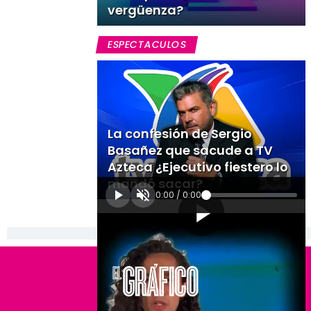
vergüenza?
ESPECTACULOS
La confesión de Sergio
Basañez que sacude a TV
Azteca ¿Ejecutivo fiestero lo
mandó sacar?
0:00
/
0:00
[Publicidad]