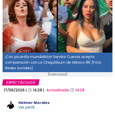
¡Con picardía mundialista! Sandra Cuevas acepta
comparación con La Chiquitibum de México 86 (Foto:
Redes sociales)
[Publicidad]
ESPECTÁCULOS
17/06/2026
|
14:28
|
Actualizada
14:28
Helmer Morales
Ver perfil