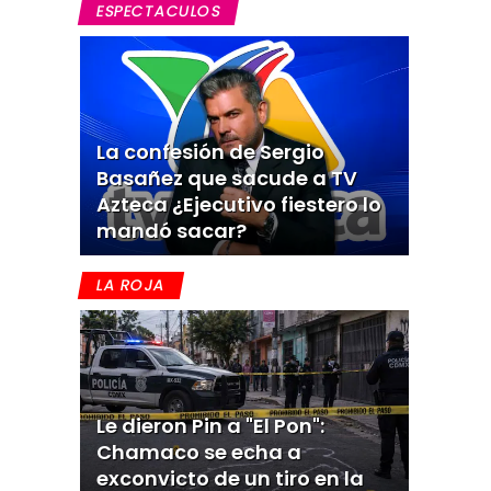
ESPECTACULOS
La confesión de Sergio
Basañez que sacude a TV
Azteca ¿Ejecutivo fiestero lo
mandó sacar?
LA ROJA
Le dieron Pin a "El Pon":
Chamaco se echa a
exconvicto de un tiro en la