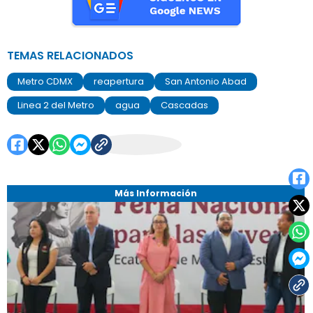
TEMAS RELACIONADOS
Metro CDMX
reapertura
San Antonio Abad
Linea 2 del Metro
agua
Cascadas
Más Información