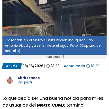
¡Cascadas en el Metro CDMX! Recién inauguran San
Antonio Abad y ya se le mete el agua. Foto: (Captura de
pantalla)
[Publicidad]
AL DÍA
08/06/2026
|
13:20
|
Actualizada
13:20
Abril Franco
Ver perfil
Lo que debía ser una buena noticia para miles
de usuarios del
Metro CDMX
terminó