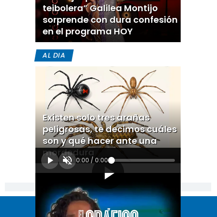
teibolera” Galilea Montijo
sorprende con dura confesión
en el programa HOY
AL DIA
Existen solo tres arañas
peligrosas, te decimos cuáles
son y qué hacer ante una
mordedura
0:00
/
0:00
[Publicidad]