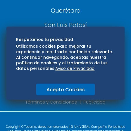
Querétaro
San Luis Potosí
Edomex
Respetamos tu privacidad
Utilizamos cookies para mejorar tu
experiencia y mostrarte contenido relevante.
Consultas
Al continuar navegando, aceptas nuestra
política de cookies y el tratamiento de tus
Hidalgo
datos personales.
Aviso de Privacidad
.
Oaxaca
Acepto Cookies
Aviso de privacidad
Directorio
Términos y Condiciones
Publicidad
Copyright © Todos los derechos reservados | EL UNIVERSAL, Compañía Periodística