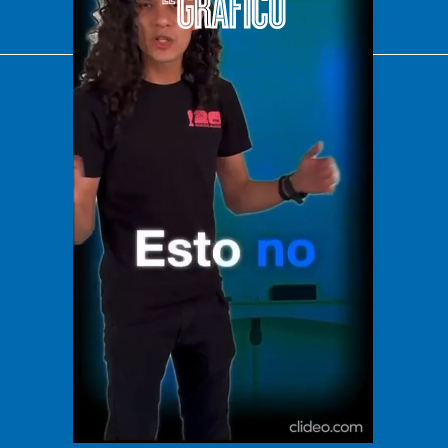
El Universal
Vive USA
Clase
De 10 sports
DeDinero
Confabulario
Aviso Oportuno
Consultas