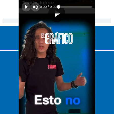
Benito Juárez
0:00
/
0:00
[Publicidad]
El Universal
Vive USA
Clase
De 10 sports
DeDinero