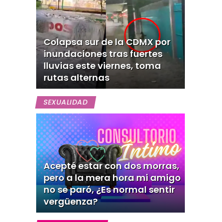
Colapsa sur de la CDMX por
inundaciones tras fuertes
lluvias este viernes, toma
rutas alternas
SEXUALIDAD
Acepté estar con dos morras,
pero a la mera hora mi amigo
no se paró, ¿Es normal sentir
vergüenza?