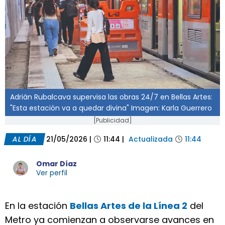
Adrián Rubalcava supervisa las obras 24/7 en Bellas Artes:
"Esta estación va a quedar divina" Imagen: Karla Guerrero
[Publicidad]
AL DÍA
21/05/2026
|
11:44
|
Actualizada
11:44
Omar Díaz
Ver perfil
En la estación
Bellas Artes de la Línea 2
del
Metro ya comienzan a observarse avances en