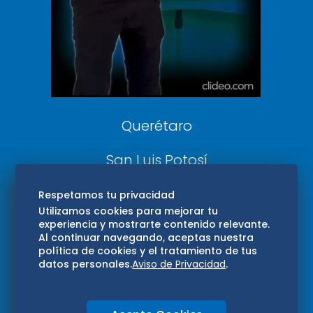
Confabulario
Aviso Oportuno
Consultas
Querétaro
San Luis Potosí
Edomex
Respetamos tu privacidad
Utilizamos cookies para mejorar tu
experiencia y mostrarte contenido relevante.
Consultas
Al continuar navegando, aceptas nuestra
política de cookies y el tratamiento de tus
Hidalgo
datos personales.
Aviso de Privacidad
.
Oaxaca