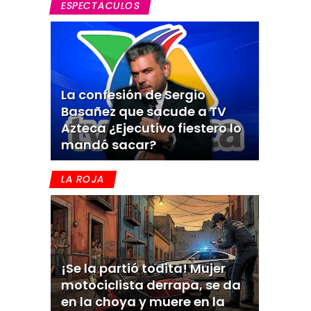
ESPECTACULOS
La confesión de Sergio
Basañez que sacude a TV
Azteca ¿Ejecutivo fiestero lo
mandó sacar?
LA ROJA
¡Se la partió todita! Mujer
motociclista derrapa, se da
en la choya y muere en la