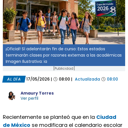
¡Oficial! Sí adelantarán fin de curso: Estos estados
terminarán clases por razones externas a las académicas
Imagen Ilustrativa: ia
[Publicidad]
AL DÍA
17/05/2026
|
08:00
|
Actualizada
08:00
Amaury Torres
Ver perfil
Recientemente se planteó que en la
Ciudad
de México
se modificara el calendario escolar