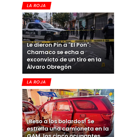
LA ROJA
Le dieron Pin a "El Pon":
Chamaco se echa a
exconvicto de un tiro en la
Álvaro Obregón
LA ROJA
¡Beso a los bolardos! Se
estrella una camioneta en la
GAM, los cinco ocupantes