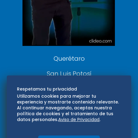
Confabulario
Aviso Oportuno
Consultas
Querétaro
San Luis Potosí
Edomex
Respetamos tu privacidad
Utilizamos cookies para mejorar tu
experiencia y mostrarte contenido relevante.
Consultas
Al continuar navegando, aceptas nuestra
política de cookies y el tratamiento de tus
Hidalgo
datos personales.
Aviso de Privacidad
.
Oaxaca