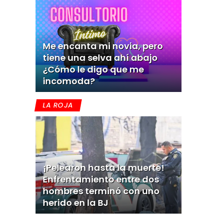
Me encanta mi novia, pero
tiene una selva ahí abajo
¿Cómo le digo que me
incomoda?
LA ROJA
¡Pelearon hasta la muerte!
Enfrentamiento entre dos
hombres terminó con uno
herido en la BJ