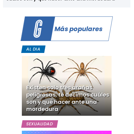
Más populares
AL DIA
Existen solo tres arañas
peligrosas, te decimos cuáles
son y qué hacer ante una
mordedura
SEXUALIDAD