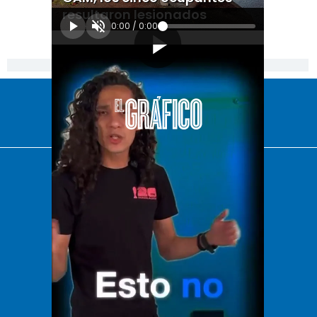
resultaron lesionados
0:00
/
0:00
[Publicidad]
El Universal
Vive USA
Clase
De 10 sports
DeDinero