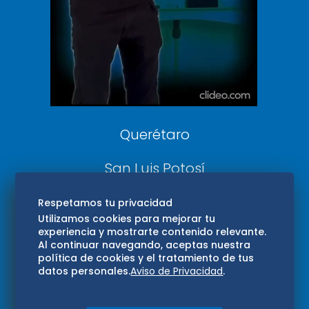
Confabulario
Aviso Oportuno
Consultas
Querétaro
San Luis Potosí
Edomex
Respetamos tu privacidad
Utilizamos cookies para mejorar tu
experiencia y mostrarte contenido relevante.
Consultas
Al continuar navegando, aceptas nuestra
política de cookies y el tratamiento de tus
Hidalgo
datos personales.
Aviso de Privacidad
.
Oaxaca