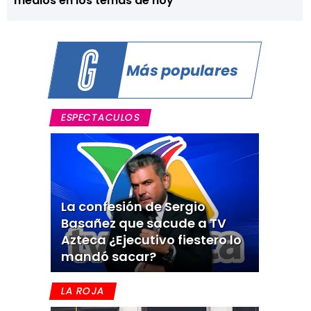
medios en los temas de hoy
Más populares
ESPECTACULOS
La confesión de Sergio
Basañez que sacude a TV
Azteca ¿Ejecutivo fiestero lo
mandó sacar?
LA ROJA