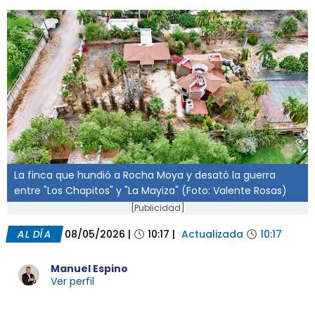
La finca que hundió a Rocha Moya y desató la guerra
entre "Los Chapitos" y "La Mayiza" (Foto: Valente Rosas)
[Publicidad]
AL DÍA
08/05/2026
|
10:17
|
Actualizada
10:17
Manuel Espino
Ver perfil