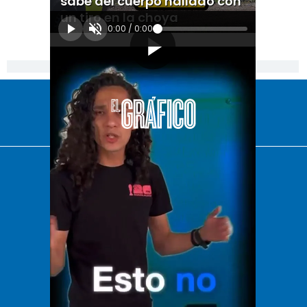
sabe del cuerpo hallado con
un tiro en la choya
0:00
/
0:00
[Publicidad]
El Universal
Vive USA
Clase
De 10 sports
DeDinero