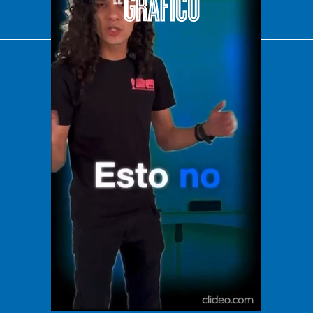
El Universal
Vive USA
Clase
De 10 sports
DeDinero
Confabulario
Aviso Oportuno
Consultas