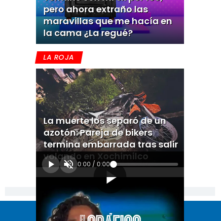
pero ahora extraño las
maravillas que me hacía en
la cama ¿La regué?
LA ROJA
La muerte los separó de un
azotón: Pareja de bikers
termina embarrada tras salir
volando en Xochimilco
0:00
/
0:00
[Publicidad]