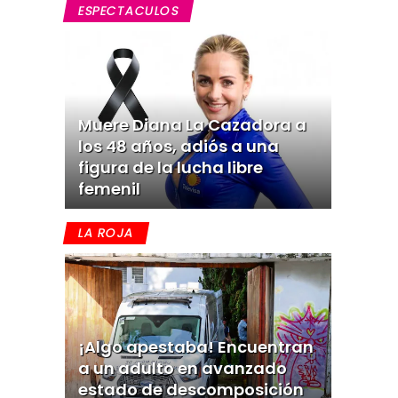
ESPECTACULOS
Muere Diana La Cazadora a
los 48 años, adiós a una
figura de la lucha libre
femenil
LA ROJA
¡Algo apestaba! Encuentran
a un adulto en avanzado
estado de descomposición