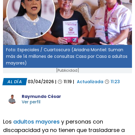
Foto: Especiales / Cuartoscuro (Ariadna Montiel: Suman
más de 14 millones de consultas Casa por Casa a adultos
mayores)
[Publicidad]
AL DÍA
03/04/2026
|
11:19
|
Actualizada
11:23
Raymundo César
Ver perfil
Los
adultos mayores
y personas con
discapacidad ya no tienen que trasladarse a