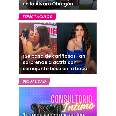
en la Álvaro Obregón
ESPECTACULOS
¡Se pasa de cariñosa! Fan
sorprende a actriz con
semejante beso en la boca
SEXUALIDAD
Terminé con mi ex por feo,