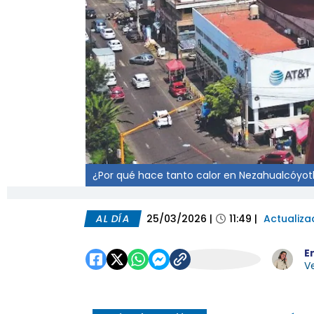
¿Por qué hace tanto calor en Nezahualcóyotl
AL DÍA
25/03/2026
|
11:49
|
Actualiza
E
Ve