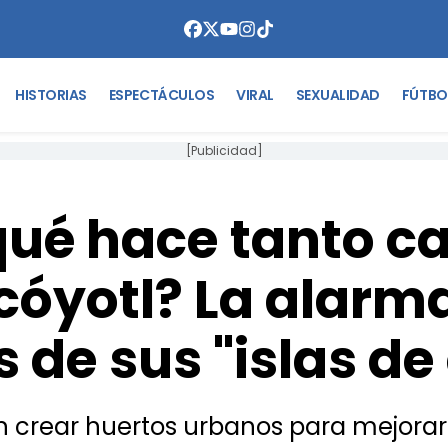
HISTORIAS
ESPECTÁCULOS
VIRAL
SEXUALIDAD
FÚTBO
[Publicidad]
qué hace tanto ca
óyotl? La alarm
 de sus "islas de
 crear huertos urbanos para mejorar