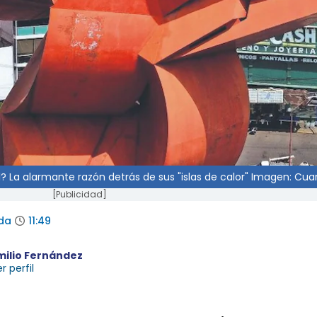
? La alarmante razón detrás de sus "islas de calor" Imagen: Cua
[Publicidad]
da
11:49
milio Fernández
r perfil