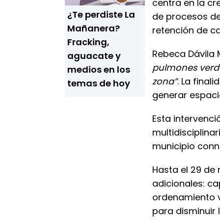
centra en la c
¿Te perdiste La
de procesos de
Mañanera?
retención de ca
Fracking,
Rebeca Dávila M
aguacate y
pulmones verde
medios en los
zona”
. La final
temas de hoy
generar espacio
Esta intervenc
multidisciplinar
municipio conn
Hasta el 29 de
adicionales: ca
ordenamiento v
para disminuir l