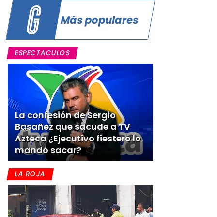
Más populares
ESPECTACULOS
La confesión de Sergio
Basañez que sacude a TV
Azteca ¿Ejecutivo fiestero lo
mandó sacar?
LA ROJA