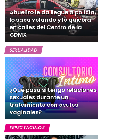
Abuelito le da llegue a policía,
lo saca volando y lo quiebra
en calles del Centro de la
CDMX
SEXUALIDAD
¿Qué pasa si tengo relaciones
sexuales durante un
tratamiento con óvulos
vaginales?
ESPECTACULOS