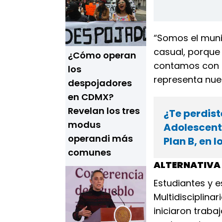
“Somos el muni
casual, porque
¿Cómo operan
contamos con c
los
representa nue
despojadores
en CDMX?
Revelan los tres
¿Te perdis
modus
Adolescent
operandi más
Plan B, en 
comunes
ALTERNATIVA
Estudiantes y e
Multidisciplinar
iniciaron traba