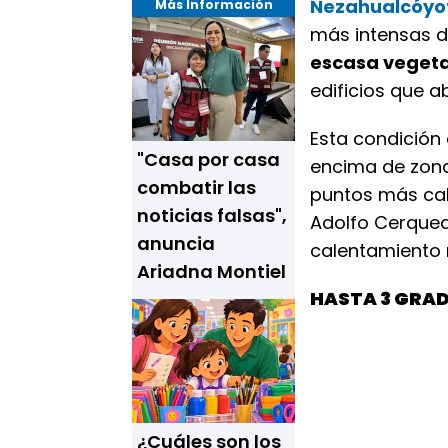
Nezahualcóyo
Más Información
más intensas de
escasa veget
edificios que a
Esta condición
"Casa por casa
encima de zona
combatir las
puntos más cal
noticias falsas",
Adolfo Cerqueda
anuncia
calentamiento 
Ariadna Montiel
HASTA 3 GRA
¿Cuáles son los