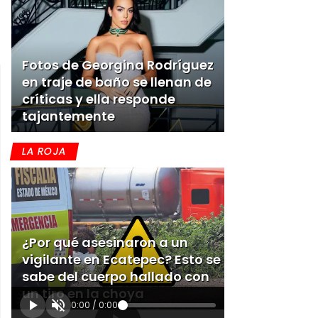
Fotos de Georgina Rodríguez
en traje de baño se llenan de
críticas y ella responde
tajantemente
LA ROJA
¿Por qué asesinaron a un
vigilante en Ecatepec? Esto se
sabe del cuerpo hallado con
un tiro en la choya
0:00
/
0:00