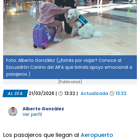
Foto: Alberto González (¿Estrés por viajar? Conoce al
Escuadrón Canino del AIFA que brinda apoyo emocional a
pasajeros )
[Publicidad]
AL DÍA
21/03/2026
|
13:32
|
Actualizada
13:32
Alberto González
Ver perfil
Los pasajeros que llegan al
Aeropuerto