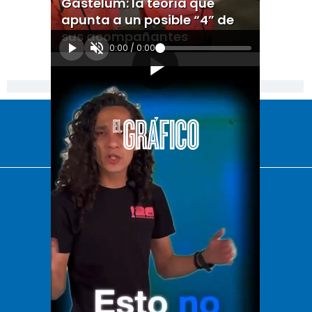
Gastélum: la teoría que
apunta a un posible “4” de
sus acompañantes
0:00
/
0:00
[Publicidad]
El Universal
Vive USA
Clase
De 10 sports