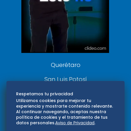
DeDinero
Confabulario
Aviso Oportuno
Consultas
Querétaro
San Luis Potosí
Edomex
Respetamos tu privacidad
Utilizamos cookies para mejorar tu
experiencia y mostrarte contenido relevante.
Consultas
Al continuar navegando, aceptas nuestra
política de cookies y el tratamiento de tus
Hidalgo
datos personales.
Aviso de Privacidad
.