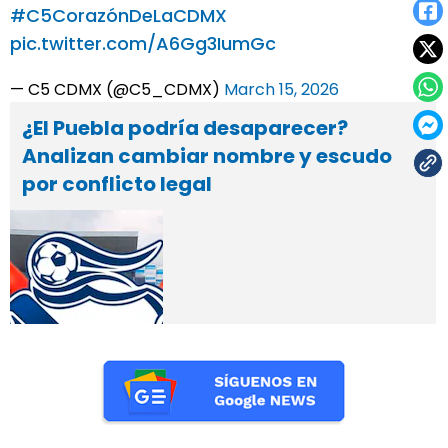
#C5CorazónDeLaCDMX
pic.twitter.com/A6Gg3IumGc
— C5 CDMX (@C5_CDMX)
March 15, 2026
¿El Puebla podría desaparecer?
Analizan cambiar nombre y escudo
por conflicto legal