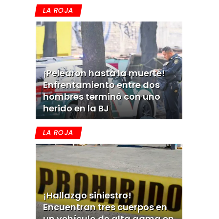
LA ROJA
¡Pelearon hasta la muerte!
Enfrentamiento entre dos
hombres terminó con uno
herido en la BJ
LA ROJA
¡Hallazgo siniestro!
Encuentran tres cuerpos en
un vehículo de alta gama en