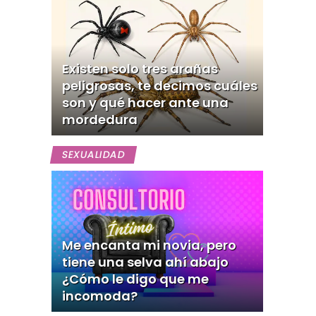
Existen solo tres arañas
peligrosas, te decimos cuáles
son y qué hacer ante una
mordedura
SEXUALIDAD
Me encanta mi novia, pero
tiene una selva ahí abajo
¿Cómo le digo que me
incomoda?