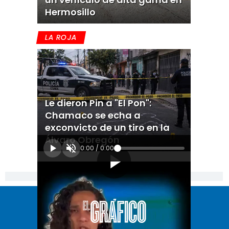
Hermosillo
LA ROJA
Le dieron Pin a "El Pon":
Chamaco se echa a
exconvicto de un tiro en la
Álvaro Obregón
0:00
/
0:00
[Publicidad]