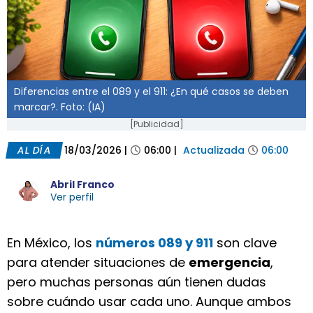
Diferencias entre el 089 y el 911: ¿En qué casos se deben
marcar?. Foto: (IA)
[Publicidad]
AL DÍA
18/03/2026
|
06:00
|
Actualizada
06:00
Abril Franco
Ver perfil
En México, los
números 089 y 911
son clave
para atender situaciones de
emergencia
,
pero muchas personas aún tienen dudas
sobre cuándo usar cada uno. Aunque ambos