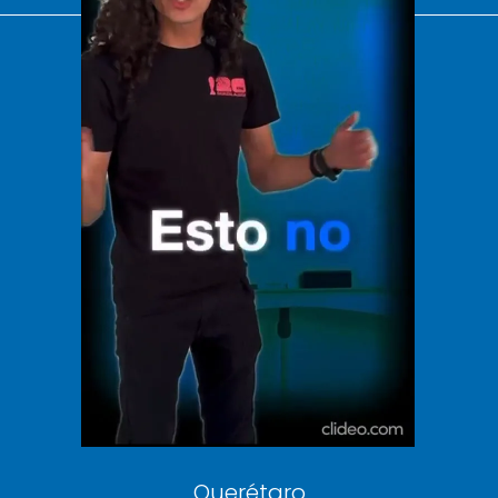
El Universal
Vive USA
Clase
De 10 sports
DeDinero
Confabulario
Aviso Oportuno
Consultas
Querétaro