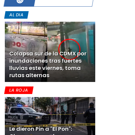
AL DIA
Colapsa sur de la CDMX por
inundaciones tras fuertes
lluvias este viernes, toma
rutas alternas
LA ROJA
Le dieron Pin a "El Pon":