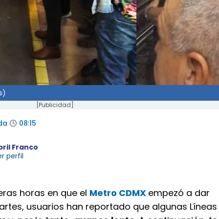
s)
[Publicidad]
da
08:15
bril Franco
r perfil
eras horas en que el
Metro CDMX
empezó a dar
martes, usuarios han reportado que algunas Líneas