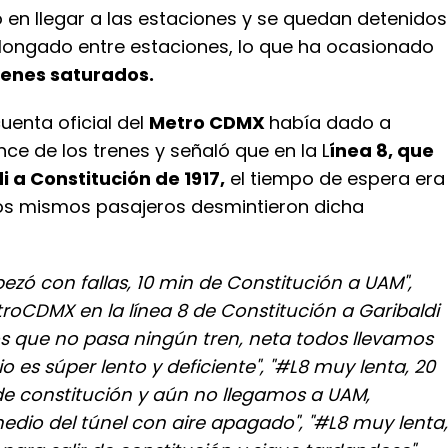
 en llegar a las estaciones y se quedan detenidos
longado entre estaciones, lo que ha ocasionado
denes saturados.
cuenta oficial del
Metro CDMX
había dado a
ce de los trenes y señaló que en la L
ínea 8, que
i a Constitución de 1917,
el tiempo de espera era
los mismos pasajeros desmintieron dicha
ezó con fallas, 10 min de Constitución a UAM",
roCDMX en la línea 8 de Constitución a Garibaldi
os que no pasa ningún tren, neta todos llevamos
cio es súper lento y deficiente", "#L8 muy lenta, 20
 de constitución y aún no llegamos a UAM,
edio del túnel con aire apagado", "#L8 muy lenta,