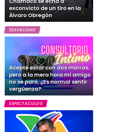
Chamaco se echa a
exconvicto de un tiro en la
Álvaro Obregón
SEXUALIDAD
Acepté estar con dos morras,
pero a la mera hora mi amigo
no se paró, ¿Es normal sentir
vergüenza?
ESPECTACULOS