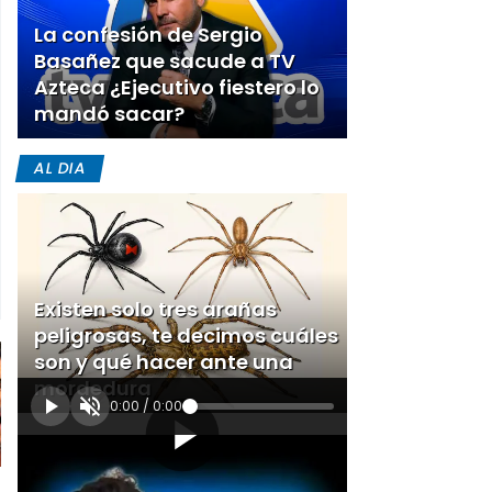
La confesión de Sergio
Basañez que sacude a TV
Azteca ¿Ejecutivo fiestero lo
mandó sacar?
AL DIA
Existen solo tres arañas
peligrosas, te decimos cuáles
son y qué hacer ante una
mordedura
0:00
/
0:00
[Publicidad]