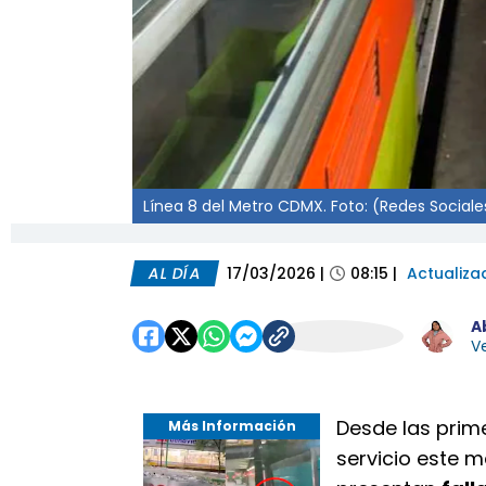
Línea 8 del Metro CDMX. Foto: (Redes Sociale
AL DÍA
17/03/2026
|
08:15
|
Actualiza
A
Ve
Desde las prim
Más Información
servicio este 