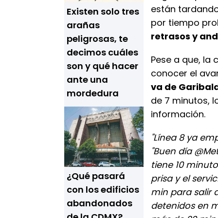
están tardando
Existen solo tres
por tiempo pro
arañas
retrasos y an
peligrosas, te
decimos cuáles
Pese a que, la 
son y qué hacer
conocer el avan
ante una
va de Garibald
mordedura
de 7 minutos, 
información.
"Línea 8 ya emp
"Buen día @Met
tiene 10 minut
¿Qué pasará
prisa y el servi
con los edificios
min para salir
abandonados
detenidos en m
de la CDMX?