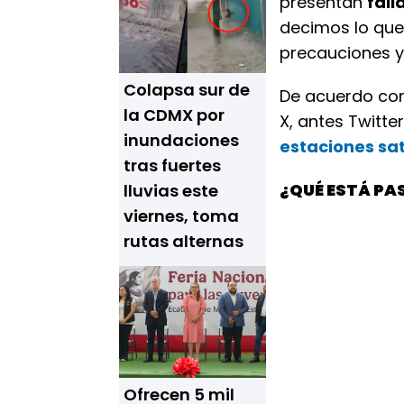
presentan
fall
decimos lo que
precauciones y 
Colapsa sur de
De acuerdo con
la CDMX por
X, antes Twitter
inundaciones
estaciones sa
tras fuertes
¿QUÉ ESTÁ PA
lluvias este
viernes, toma
rutas alternas
Ofrecen 5 mil