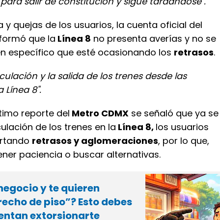
ara salir de constitución y sigue tardandose".
 y quejas de los usuarios, la cuenta oficial del
nformó que la
Línea 8
no presenta averías y no se
en específico que esté ocasionando los
retrasos
.
irculación y la salida de los trenes desde las
 Línea 8".
timo reporte del
Metro CDMX
se señaló que ya se
culación de los trenes en la
Línea 8,
los usuarios
ortando
retrasos y aglomeraciones
, por lo que,
ner paciencia o buscar alternativas.
negocio y te quieren
recho de piso”? Esto debes
tentan extorsionarte