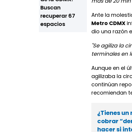
más de 20 min p
Buscan
Ante la molestia
recuperar 67
Metro CDMX
i
espacios
dio una razón 
"Se agiliza la c
terminales en la
Aunque en el úl
agilizaba la cir
continúan rep
recomiendan te
¿Tienes un 
cobrar “de
hacer si in