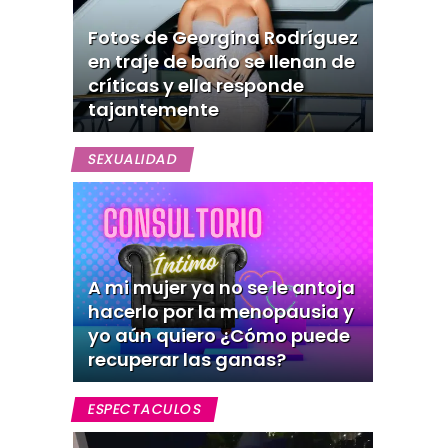
Fotos de Georgina Rodríguez
en traje de baño se llenan de
críticas y ella responde
tajantemente
SEXUALIDAD
A mi mujer ya no se le antoja
hacerlo por la menopausia y
yo aún quiero ¿Cómo puede
recuperar las ganas?
ESPECTACULOS