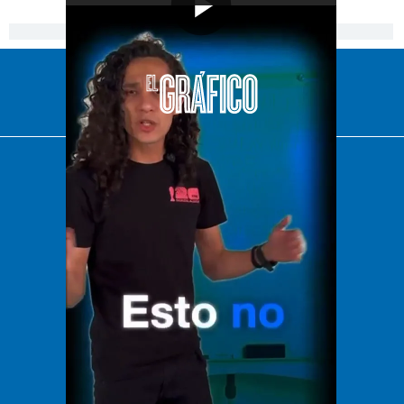
[Publicidad]
El Universal
Vive USA
Clase
De 10 sports
DeDinero
Confabulario