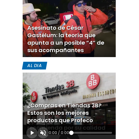
Asesinato de César
Gastélum: la teoría que
apunta a un posible “4” de
sus acompañantes
AL DIA
¿Compras en Tiendas 3B?
Estos son los mejores
productos que Profeco
recomienda por su calidad
0:00
/
0:00