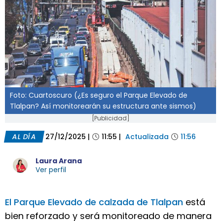
Foto: Cuartoscuro (¿Es seguro el Parque Elevado de
Tlalpan? Así monitorearán su estructura ante sismos)
[Publicidad]
AL DÍA
27/12/2025
|
11:55
|
Actualizada
11:56
Laura Arana
Ver perfil
El Parque Elevado de calzada de Tlalpan
está
bien reforzado y será monitoreado de manera