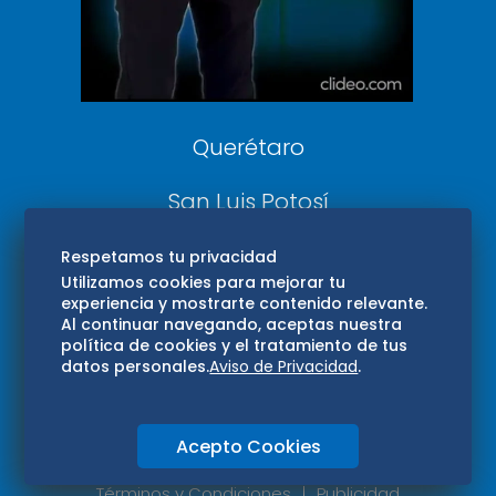
Aviso Oportuno
Consultas
Querétaro
San Luis Potosí
Edomex
Respetamos tu privacidad
Utilizamos cookies para mejorar tu
experiencia y mostrarte contenido relevante.
Consultas
Al continuar navegando, aceptas nuestra
política de cookies y el tratamiento de tus
Hidalgo
datos personales.
Aviso de Privacidad
.
Oaxaca
Acepto Cookies
Aviso de privacidad
Directorio
Términos y Condiciones
Publicidad