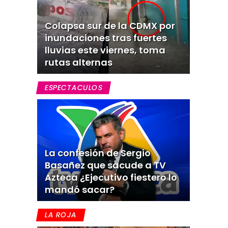
Colapsa sur de la CDMX por
inundaciones tras fuertes
lluvias este viernes, toma
rutas alternas
ESPECTACULOS
La confesión de Sergio
Basañez que sacude a TV
Azteca ¿Ejecutivo fiestero lo
mandó sacar?
LA ROJA