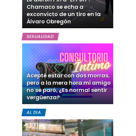
Chamaco se echa a
exconvicto de un tiro en la
Álvaro Obregón
SEXUALIDAD
Acepté estar con dos morras,
pero a la mera hora mi amigo
no se paró, ¿Es normal sentir
vergüenza?
AL DIA