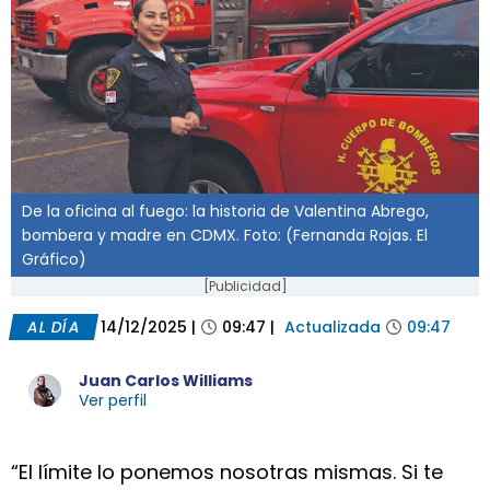
De la oficina al fuego: la historia de Valentina Abrego,
bombera y madre en CDMX. Foto: (Fernanda Rojas. El
Gráfico)
[Publicidad]
AL DÍA
14/12/2025
|
09:47
|
Actualizada
09:47
Juan Carlos Williams
Ver perfil
“El límite lo ponemos nosotras mismas. Si te