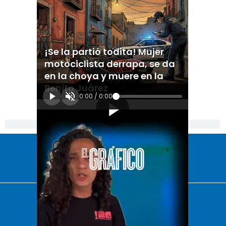
¡Se la partió todita! Mujer
motociclista derrapa, se da
en la choya y muere en la
Benito Juárez
0:00
/
0:00
[Publicidad]
El Universal