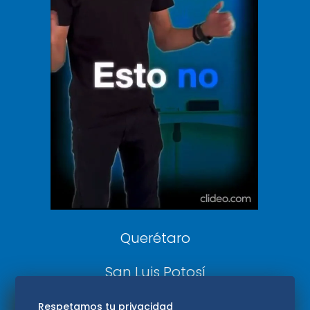
Vive USA
Clase
De 10 sports
DeDinero
Confabulario
Aviso Oportuno
Consultas
Querétaro
San Luis Potosí
Edomex
Respetamos tu privacidad