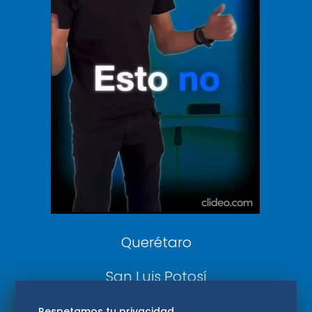
Vive USA
Clase
De 10 sports
DeDinero
Confabulario
Aviso Oportuno
Consultas
Querétaro
San Luis Potosí
Edomex
Respetamos tu privacidad