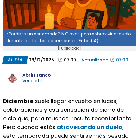
¿Perdiste un ser amado? 5 Claves para sobrevivir al duelo
durante las fiestas decembrinas. Foto: (IA)
[Publicidad]
AL DÍA
08/12/2025
|
07:00
|
Actualizada
07:00
Abril Franco
Ver perfil
Diciembre
suele llegar envuelto en luces,
celebraciones y esa sensación de cierre de
ciclo que, para muchos, resulta reconfortante.
Pero cuando estás
atravesando un duelo
,
esta temporada puede sentirse más pesada