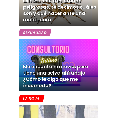
Existen solo tres arañas
peligrosas, te decimos cuáles
son y qué hacer ante una
mordedura
SEXUALIDAD
Me encanta mi novia, pero
tiene una selva ahí abajo
¿Cómo le digo que me
incomoda?
LA ROJA