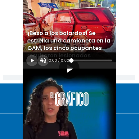
¡Beso a los bolardos! Se
estrella una camioneta en la
GAM, los cinco ocupantes
resultaron lesionados
0:00
/
0:00
[Publicidad]
El Universal