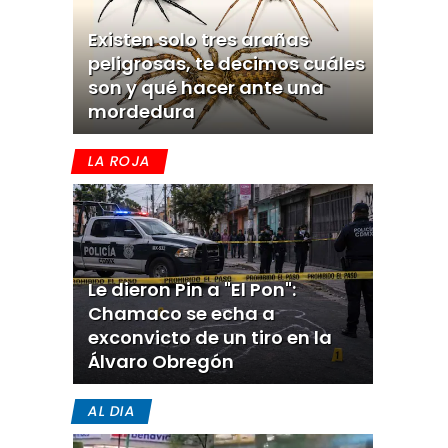
Existen solo tres arañas
peligrosas, te decimos cuáles
son y qué hacer ante una
mordedura
LA ROJA
Le dieron Pin a "El Pon":
Chamaco se echa a
exconvicto de un tiro en la
Álvaro Obregón
AL DIA