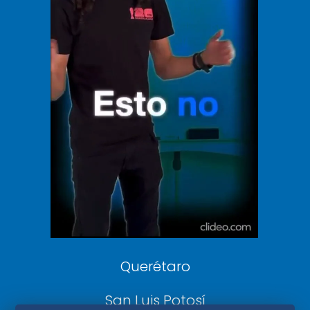
Vive USA
Clase
De 10 sports
DeDinero
Confabulario
Aviso Oportuno
Consultas
Querétaro
San Luis Potosí