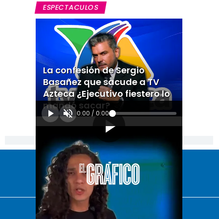
ESPECTACULOS
La confesión de Sergio
Basañez que sacude a TV
Azteca ¿Ejecutivo fiestero lo
mandó sacar?
0:00
/
0:00
[Publicidad]
El Universal