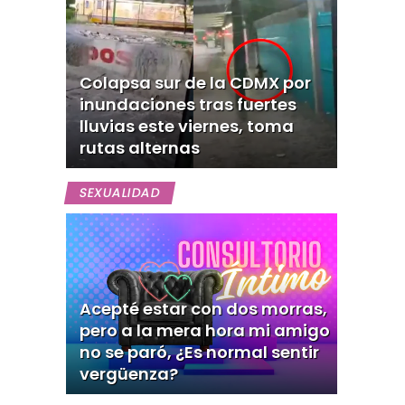
Colapsa sur de la CDMX por
inundaciones tras fuertes
lluvias este viernes, toma
rutas alternas
SEXUALIDAD
Acepté estar con dos morras,
pero a la mera hora mi amigo
no se paró, ¿Es normal sentir
vergüenza?