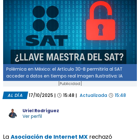
Polémica en México: el Artículo 30-B permitiría al SAT
acceder a datos en tiempo real Imagen Ilustrativa: IA
[Publicidad]
AL DÍA
17/10/2025
|
15:48
|
Actualizada
15:48
Uriel Rodríguez
Ver perfil
La
Asociación de Internet MX
rechazó