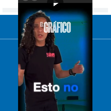
[Publicidad]
El Universal
Vive USA
Clase
De 10 sports
DeDinero
Confabulario