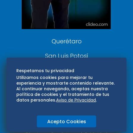
Aviso Oportuno
Consultas
Querétaro
San Luis Potosí
Edomex
Respetamos tu privacidad
Utilizamos cookies para mejorar tu
experiencia y mostrarte contenido relevante.
Consultas
Al continuar navegando, aceptas nuestra
política de cookies y el tratamiento de tus
Hidalgo
datos personales.
Aviso de Privacidad
.
Oaxaca
Acepto Cookies
Aviso de privacidad
Directorio