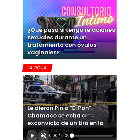
¿Qué pasa si tengo relaciones
sexuales durante un
tratamiento con óvulos
vaginales?
LA ROJA
Le dieron Pin a "El Pon":
Chamaco se echa a
exconvicto de un tiro en la
Álvaro Obregón
0:00
/
0:00