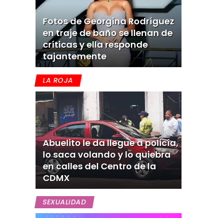
Fotos de Georgina Rodríguez
en traje de baño se llenan de
críticas y ella responde
tajantemente
LA ROJA
Abuelito le da llegue a policía,
lo saca volando y lo quiebra
en calles del Centro de la
CDMX
SEXUALIDAD