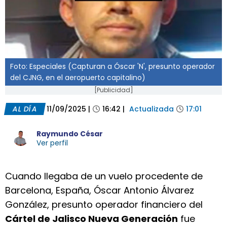
Foto: Especiales (Capturan a Óscar 'N', presunto operador
del CJNG, en el aeropuerto capitalino)
[Publicidad]
AL DÍA
11/09/2025
|
16:42
|
Actualizada
17:01
Raymundo César
Ver perfil
Cuando llegaba de un vuelo procedente de
Barcelona, España, Óscar Antonio Álvarez
González, presunto operador financiero del
Cártel de Jalisco Nueva Generación
fue