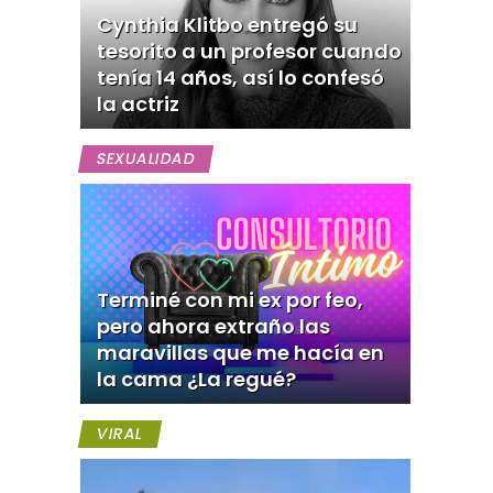
Cynthia Klitbo entregó su
tesorito a un profesor cuando
tenía 14 años, así lo confesó
la actriz
SEXUALIDAD
Terminé con mi ex por feo,
pero ahora extraño las
maravillas que me hacía en
la cama ¿La regué?
VIRAL