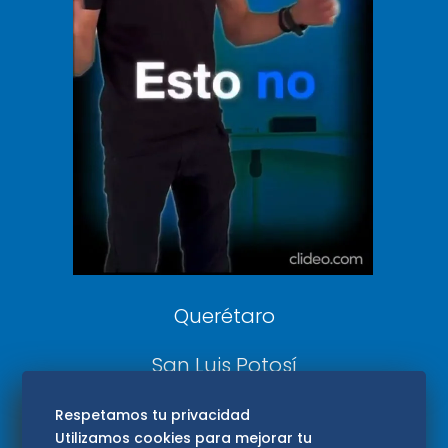
Clase
De 10 sports
DeDinero
Confabulario
Aviso Oportuno
Consultas
Querétaro
San Luis Potosí
Edomex
Respetamos tu privacidad
Utilizamos cookies para mejorar tu