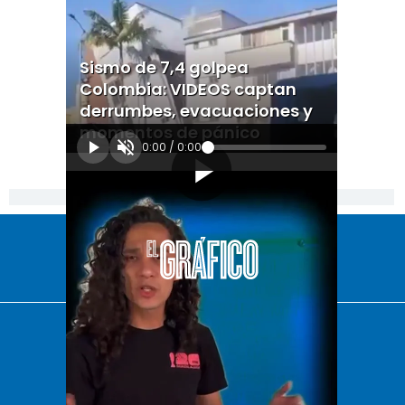
Sismo de 7,4 golpea
Colombia: VIDEOS captan
derrumbes, evacuaciones y
momentos de pánico
0:00
/
0:00
[Publicidad]
El Universal
Vive USA