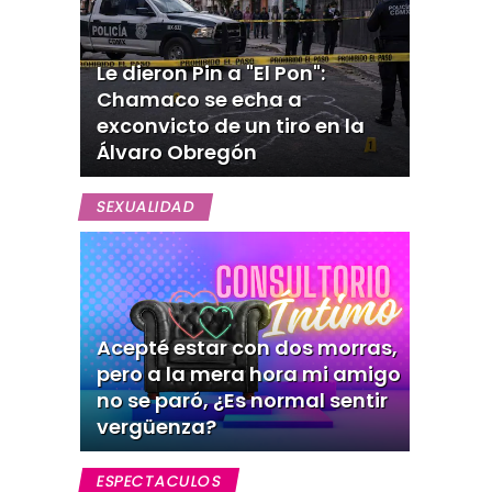
Le dieron Pin a "El Pon":
Chamaco se echa a
exconvicto de un tiro en la
Álvaro Obregón
SEXUALIDAD
Acepté estar con dos morras,
pero a la mera hora mi amigo
no se paró, ¿Es normal sentir
vergüenza?
ESPECTACULOS