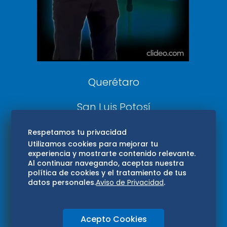
Confabulario
Aviso Oportuno
Consultas
Querétaro
San Luis Potosí
Edomex
Respetamos tu privacidad
Utilizamos cookies para mejorar tu
experiencia y mostrarte contenido relevante.
Consultas
Al continuar navegando, aceptas nuestra
política de cookies y el tratamiento de tus
Hidalgo
datos personales.
Aviso de Privacidad
.
Oaxaca
Acepto Cookies