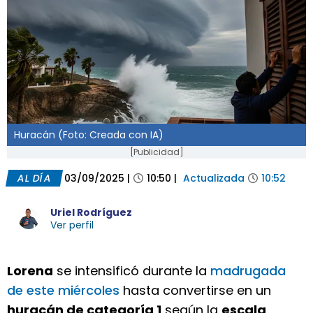
Huracán (Foto: Creada con IA)
[Publicidad]
AL DÍA
03/09/2025
|
10:50
|
Actualizada
10:52
Uriel Rodríguez
Ver perfil
Lorena
se intensificó durante la
madrugada
de este miércoles
hasta convertirse en un
huracán de categoría 1
según la
escala