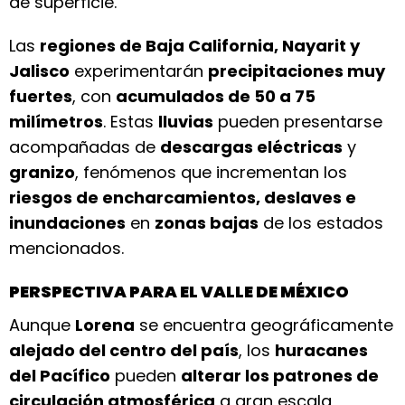
de superficie.
Las
regiones de Baja California, Nayarit y
Jalisco
experimentarán
precipitaciones muy
fuertes
, con
acumulados de 50 a 75
milímetros
. Estas
lluvias
pueden presentarse
acompañadas de
descargas eléctricas
y
granizo
, fenómenos que incrementan los
riesgos de encharcamientos, deslaves e
inundaciones
en
zonas bajas
de los estados
mencionados.
PERSPECTIVA PARA EL VALLE DE MÉXICO
Aunque
Lorena
se encuentra geográficamente
alejado del centro del país
, los
huracanes
del Pacífico
pueden
alterar los patrones de
circulación atmosférica
a gran escala,