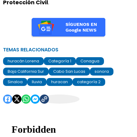
Protección Civil
.
TEMAS RELACIONADOS
huracán Lorena
Categoría 1
Conagua
Baja California Sur
Cabo San Lucas
sonora
Sinaloa
lluvia
huracan
categoría 2