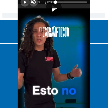
0:00
/
0:00
[Publicidad]
El Universal
Vive USA
Clase
De 10 sports
DeDinero