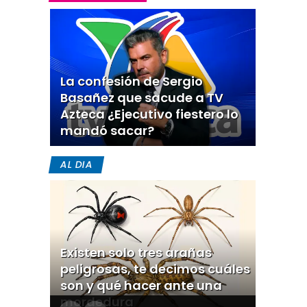
La confesión de Sergio
Basañez que sacude a TV
Azteca ¿Ejecutivo fiestero lo
mandó sacar?
AL DIA
Existen solo tres arañas
peligrosas, te decimos cuáles
son y qué hacer ante una
mordedura