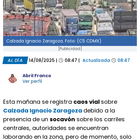
Calzada Ignacio Zaragoza. Foto: (C5 CDMX)
[Publicidad]
AL DÍA
14/08/2025
|
08:47
|
Actualizada
08:47
Abril Franco
Ver perfil
Esta mañana se registra
caos vial
sobre
Calzada Ignacio Zaragoza
debido a la
presencia de un
socavón
sobre los carriles
centrales, autoridades se encuentran
laborando en la zona, pero de momento, solo