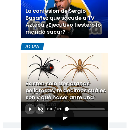
La confesión de Sergio
Basañez que sacude a TV
Azteca ¿Ejecutivo fiestero lo
mandó sacar?
AL DIA
Existen solo tres arañas
peligrosas, te decimos cuáles
son y qué hacer ante una
mordedura
0:00
/
0:00
[Publicidad]