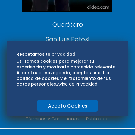
Consultas
Querétaro
San Luis Potosí
Edomex
Respetamos tu privacidad
Utilizamos cookies para mejorar tu
experiencia y mostrarte contenido relevante.
Consultas
Al continuar navegando, aceptas nuestra
política de cookies y el tratamiento de tus
Hidalgo
datos personales.
Aviso de Privacidad
.
Oaxaca
Acepto Cookies
Aviso de privacidad
Directorio
Términos y Condiciones
Publicidad