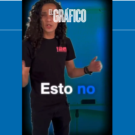
El Universal
Vive USA
Clase
De 10 sports
DeDinero
Confabulario
Aviso Oportuno