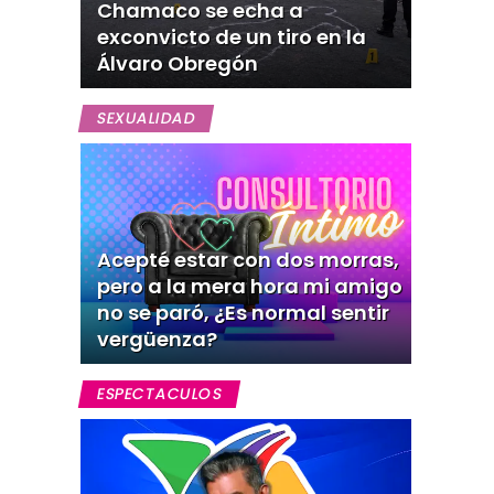
Chamaco se echa a
exconvicto de un tiro en la
Álvaro Obregón
SEXUALIDAD
Acepté estar con dos morras,
pero a la mera hora mi amigo
no se paró, ¿Es normal sentir
vergüenza?
ESPECTACULOS