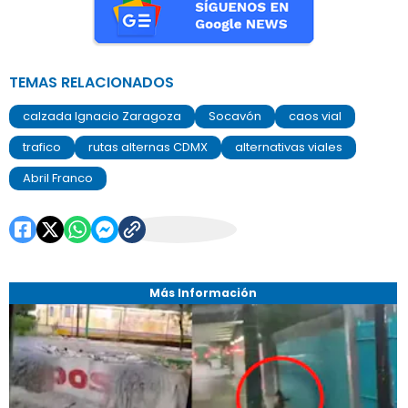
TEMAS RELACIONADOS
calzada Ignacio Zaragoza
Socavón
caos vial
trafico
rutas alternas CDMX
alternativas viales
Abril Franco
Más Información