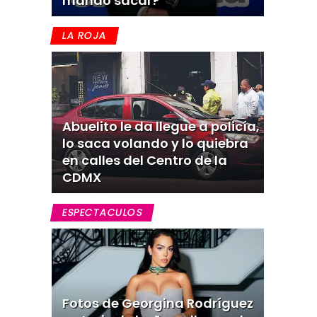
mandó sacar?
LA ROJA
Abuelito le da llegue a policía,
lo saca volando y lo quiebra
en calles del Centro de la
CDMX
ESPECTACULOS
Fotos de Georgina Rodríguez