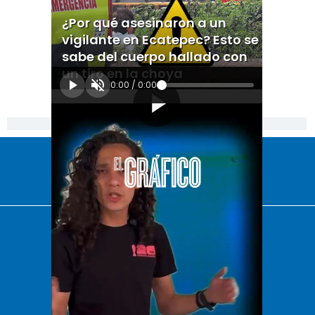
¿Por qué asesinaron a un
vigilante en Ecatepec? Esto se
sabe del cuerpo hallado con
un tiro en la choya
0:00
/
0:00
[Publicidad]
El Universal
Vive USA
Clase