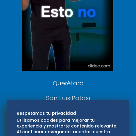
De 10 sports
DeDinero
Confabulario
Aviso Oportuno
Consultas
Querétaro
San Luis Potosí
Edomex
Respetamos tu privacidad
Utilizamos cookies para mejorar tu
experiencia y mostrarte contenido relevante.
Consultas
Al continuar navegando, aceptas nuestra