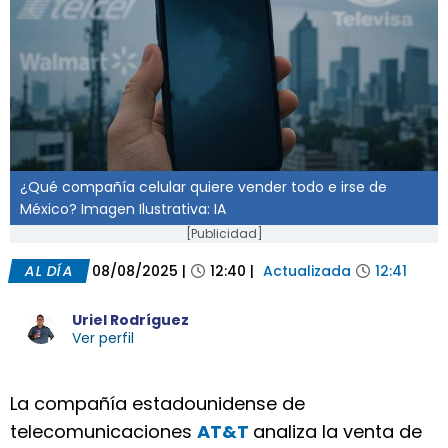
¿Qué compañía celular quiere vender todo e irse de
México? Imagen Ilustrativa: IA
[Publicidad]
AL DÍA
08/08/2025
|
12:40
|
Actualizada
12:41
Uriel Rodríguez
Ver perfil
La compañía estadounidense de
telecomunicaciones
AT&T
analiza la venta de