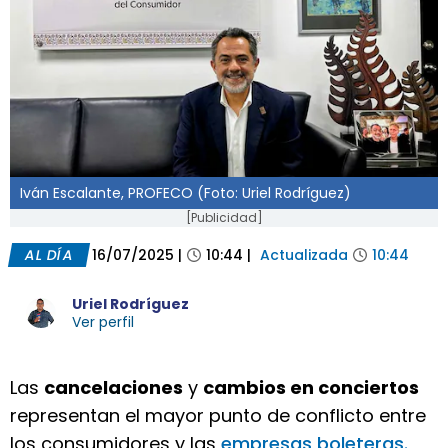
Iván Escalante, PROFECO (Foto: Uriel Rodríguez)
[Publicidad]
AL DÍA
16/07/2025
|
10:44
|
Actualizada
10:44
Uriel Rodríguez
Ver perfil
Las
cancelaciones
y
cambios en conciertos
representan el mayor punto de conflicto entre
los consumidores y las
empresas boleteras.