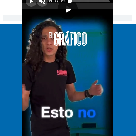
0:00
/
0:00
[Publicidad]
El Universal
Vive USA
Clase
De 10 sports
DeDinero