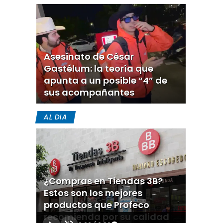
Asesinato de César
Gastélum: la teoría que
apunta a un posible “4” de
sus acompañantes
AL DIA
¿Compras en Tiendas 3B?
Estos son los mejores
productos que Profeco
recomienda por su calidad