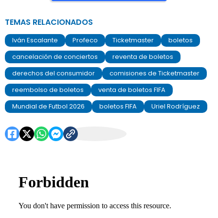
TEMAS RELACIONADOS
Iván Escalante
Profeco
Ticketmaster
boletos
cancelación de conciertos
reventa de boletos
derechos del consumidor
comisiones de Ticketmaster
reembolso de boletos
venta de boletos FIFA
Mundial de Futbol 2026
boletos FIFA
Uriel Rodríguez