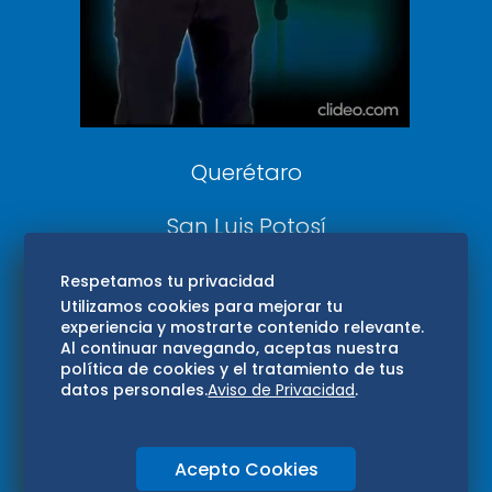
Confabulario
Aviso Oportuno
Consultas
Querétaro
San Luis Potosí
Edomex
Respetamos tu privacidad
Utilizamos cookies para mejorar tu
experiencia y mostrarte contenido relevante.
Consultas
Al continuar navegando, aceptas nuestra
política de cookies y el tratamiento de tus
Hidalgo
datos personales.
Aviso de Privacidad
.
Oaxaca
Acepto Cookies
Aviso de privacidad
Directorio