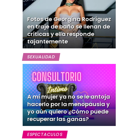
Fotos de Georgina Rodríguez
en traje de baño se llenan de
críticas y ella responde
tajantemente
SEXUALIDAD
A mi mujer ya no se le antoja
hacerlo por la menopausia y
yo aún quiero ¿Cómo puede
recuperar las ganas?
ESPECTACULOS