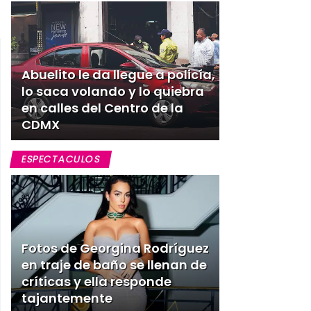
Abuelito le da llegue a policía,
lo saca volando y lo quiebra
en calles del Centro de la
CDMX
ESPECTACULOS
Fotos de Georgina Rodríguez
en traje de baño se llenan de
críticas y ella responde
tajantemente