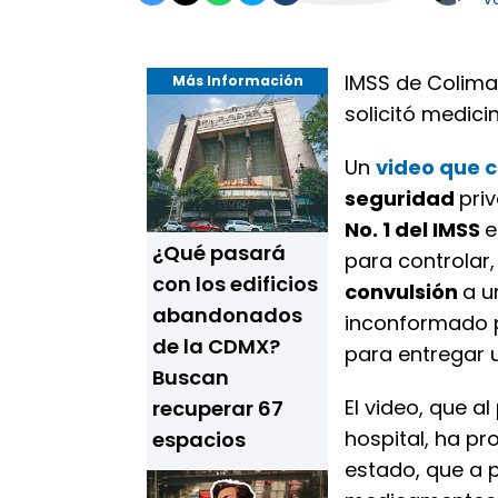
IMSS de Colima
Más Información
solicitó medici
Un
video que c
seguridad
pri
No. 1 del IMSS
e
¿Qué pasará
para controlar,
con los edificios
convulsión
a u
abandonados
inconformado p
de la CDMX?
para entregar
Buscan
El video, que a
recuperar 67
hospital, ha p
espacios
estado, que a p