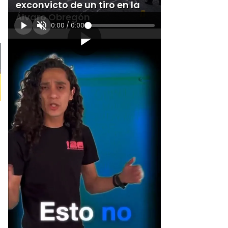
exconvicto de un tiro en la
Álvaro Obregón
0:00
/
0:00
[Publicidad]