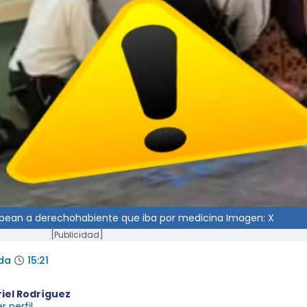
olpean a derechohabiente que iba por medicina Imagen: X
[Publicidad]
da
15:21
riel Rodríguez
r perfil