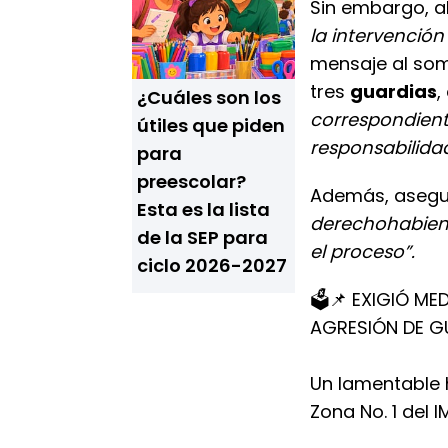
Sin embargo, al
la intervención 
mensaje al som
tres
guardias
,
¿Cuáles son los
correspondient
útiles que piden
responsabilida
para
preescolar?
Además, aseg
Esta es la lista
derechohabien
de la SEP para
el proceso”.
ciclo 2026-2027
🗳📌 EXIGIÓ M
AGRESIÓN DE G
Un lamentable h
Zona No. 1 del I