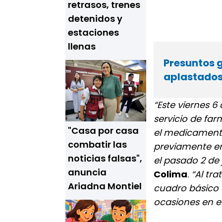
retrasos, trenes
detenidos y
estaciones
llenas
Presuntos 
aplastado
“Este viernes 6
servicio de farm
"Casa por casa
el medicamento
combatir las
previamente en
noticias falsas",
el pasado 2 de 
anuncia
Colima
.
“Al tr
Ariadna Montiel
cuadro básico d
ocasiones en e