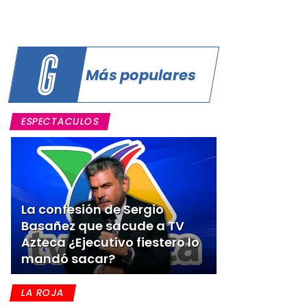
Más populares
ESPECTACULOS
La confesión de Sergio
Basañez que sacude a TV
Azteca ¿Ejecutivo fiestero lo
mandó sacar?
LA ROJA