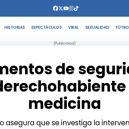
HISTORIAS
ESPECTÁCULOS
VIRAL
SEXUALIDAD
FÚTBO
[Publicidad]
ementos de seguri
derechohabiente 
medicina
uto asegura que se investiga la inter