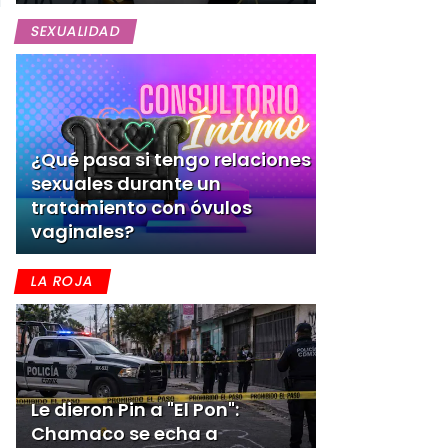
SEXUALIDAD
¿Qué pasa si tengo relaciones
sexuales durante un
tratamiento con óvulos
vaginales?
LA ROJA
Le dieron Pin a "El Pon":
Chamaco se echa a