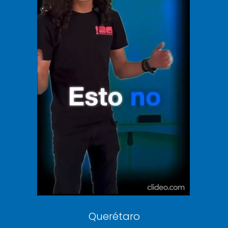
El Universal
Vive USA
Clase
De 10 sports
DeDinero
Confabulario
Aviso Oportuno
Consultas
Querétaro