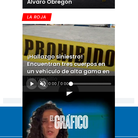
Álvaro Obregón
LA ROJA
¡Hallazgo siniestro!
Encuentran tres cuerpos en
un vehículo de alta gama en
Hermosillo
0:00
/
0:00
[Publicidad]