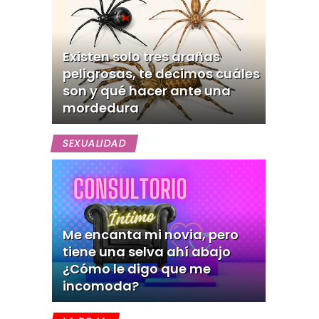
Existen solo tres arañas
peligrosas, te decimos cuáles
son y qué hacer ante una
mordedura
SEXUALIDAD
Me encanta mi novia, pero
tiene una selva ahí abajo
¿Cómo le digo que me
incomoda?