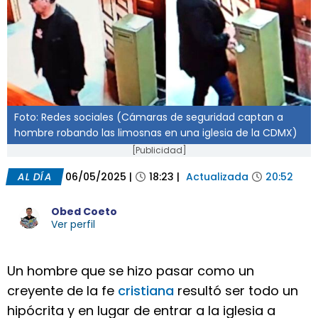
Foto: Redes sociales (Cámaras de seguridad captan a
hombre robando las limosnas en una iglesia de la CDMX)
[Publicidad]
AL DÍA
06/05/2025
|
18:23
|
Actualizada
20:52
Obed Coeto
Ver perfil
Un hombre que se hizo pasar como un
creyente de la fe
cristiana
resultó ser todo un
hipócrita y en lugar de entrar a la iglesia a