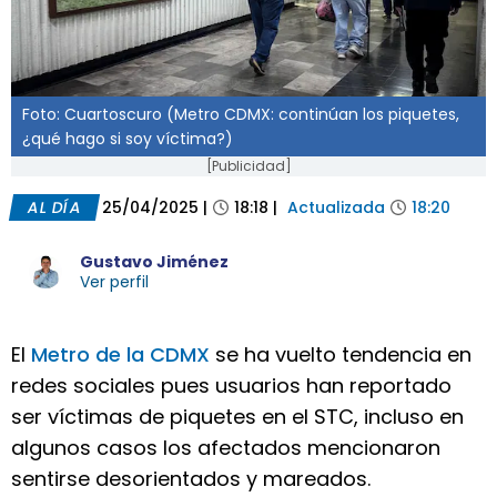
Foto: Cuartoscuro (Metro CDMX: continúan los piquetes,
¿qué hago si soy víctima?)
[Publicidad]
AL DÍA
25/04/2025
|
18:18
|
Actualizada
18:20
Gustavo Jiménez
Ver perfil
El
Metro de la CDMX
se ha vuelto tendencia en
redes sociales pues usuarios han reportado
ser víctimas de piquetes en el STC, incluso en
algunos casos los afectados mencionaron
sentirse desorientados y mareados.