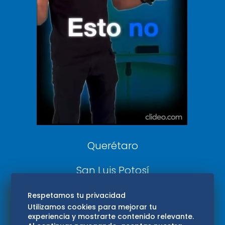
De 10 sports
DeDinero
Confabulario
Aviso Oportuno
Consultas
Querétaro
San Luis Potosí
Edomex
Respetamos tu privacidad
Utilizamos cookies para mejorar tu
experiencia y mostrarte contenido relevante.
Consultas