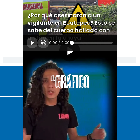
¿Por qué asesinaron a un
vigilante en Ecatepec? Esto se
sabe del cuerpo hallado con
un tiro en la choya
0:00
/
0:00
[Publicidad]
El Universal
Vive USA
Clase