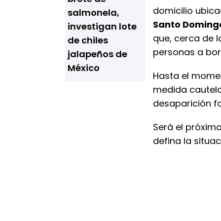
domicilio ubicad
salmonela,
Santo Doming
investigan lote
que, cerca de l
de chiles
personas a bord
jalapeños de
México
Hasta el mom
medida cautelar
desaparición fo
Será el próxim
defina la situa