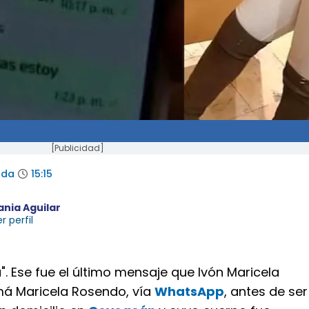
[Publicidad]
ada
15:15
ania Aguilar
r perfil
 Ese fue el último mensaje que Ivón Maricela
á Maricela Rosendo, vía
WhatsApp
, antes de ser