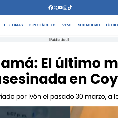
HISTORIAS
ESPECTÁCULOS
VIRAL
SEXUALIDAD
FÚTBO
[Publicidad]
amá: El último m
 asesinada en Co
iado por Ivón el pasado 30 marzo, a l