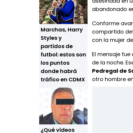
asesinada en u
abandonado en 
Conforme avanz
Marchas, Harry
compartido det
Styles y
con la mujer de
partidos de
El mensaje fue
futbol: estos son
de la noche. Ese
los puntos
Pedregal de 
donde habrá
otro hombre en
tráfico en CDMX
¿Qué videos