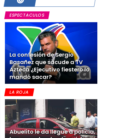
ESPECTACULOS
La confesión de Sergio
Basañez que sacude a TV
Azteca ¿Ejecutivo fiestero lo
mandó sacar?
LA ROJA
Abuelito le da llegue a policía,