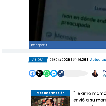
Imagen: X
AL DÍA
05/04/2025
|
14:26
|
Actualiz
T
Ve
"Te amo mamá".
Más Información
envió a su mam