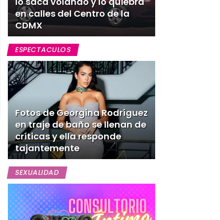
lo saca volando y lo quiebra
en calles del Centro de la
CDMX
ESPECTACULOS
Fotos de Georgina Rodríguez
en traje de baño se llenan de
críticas y ella responde
tajantemente
SEXUALIDAD