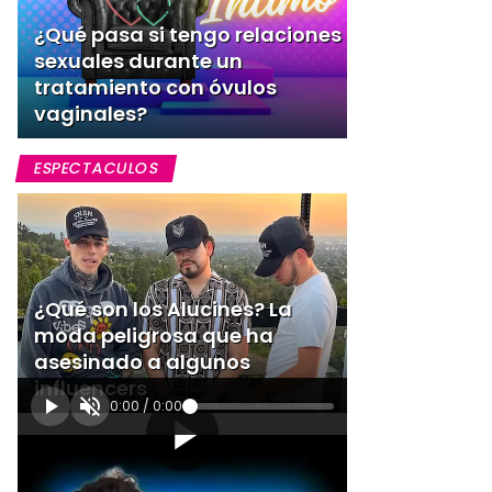
¿Qué pasa si tengo relaciones
sexuales durante un
tratamiento con óvulos
vaginales?
ESPECTACULOS
¿Qué son los Alucines? La
moda peligrosa que ha
asesinado a algunos
influencers
0:00
/
0:00
[Publicidad]