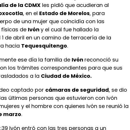
alía de la CDMX
les pidió que acudieran al
oxocotla
, en el
Estado de Morelos
, para
cuerpo de una mujer que coincidía con las
 físicas de
Ivón
y el cual fue hallado la
 de abril en un camino de terracería de la
va hacia
Tequesquitengo
.
ente ese día la familia de
Ivón
reconoció su
ron los trámites correspondientes para que sus
trasladados a la
Ciudad de México.
ídeo captado por
cámaras de seguridad
, se dio
las últimas personas que estuvieron con Ivón
mujeres y el hombre con quienes Ivón se reunió la
e marzo
.
3:39 Ivón entró con las tres personas a un