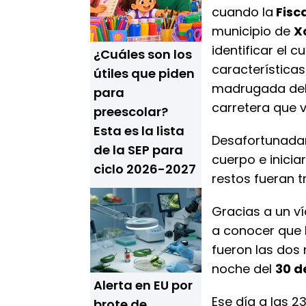
cuando la
Fisc
municipio de
X
identificar el 
¿Cuáles son los
características
útiles que piden
madrugada del 1
para
carretera que 
preescolar?
Esta es la lista
Desafortunadam
de la SEP para
cuerpo e inicia
ciclo 2026-2027
restos fueran 
Gracias a un v
a conocer que 
fueron las dos 
noche del
30 d
Alerta en EU por
Ese día a las 2
brote de