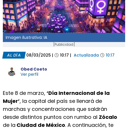
Imagen ilustrativa: IA
[Publicidad]
AL DÍA
08/03/2025
|
10:17
|
Actualizada
10:17
Obed Coeto
Ver perfil
Este 8 de marzo,
‘Día Internacional de la
Mujer’
, la capital del país se llenará de
marchas y concentraciones que saldrán
desde distintos puntos con rumbo al
Zócalo
de la
Ciudad de México
. A continuación, te