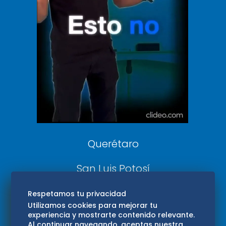
De 10 sports
DeDinero
Confabulario
Aviso Oportuno
Consultas
Querétaro
San Luis Potosí
Edomex
Respetamos tu privacidad
Utilizamos cookies para mejorar tu
experiencia y mostrarte contenido relevante.
Consultas
Al continuar navegando, aceptas nuestra