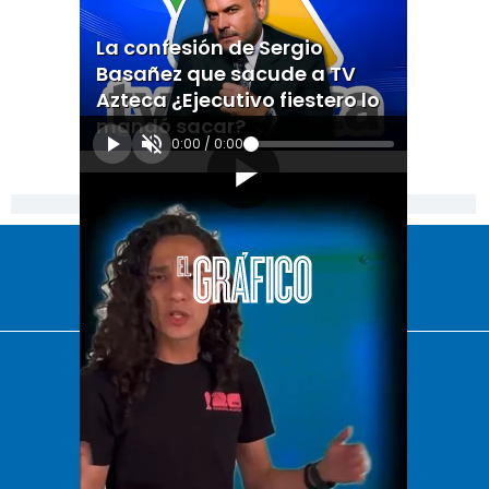
La confesión de Sergio
Basañez que sacude a TV
Azteca ¿Ejecutivo fiestero lo
mandó sacar?
0:00
/
0:00
[Publicidad]
El Universal
Vive USA
Clase