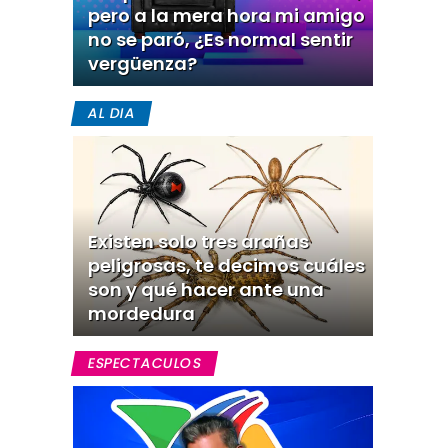
pero a la mera hora mi amigo
no se paró, ¿Es normal sentir
vergüenza?
AL DIA
Existen solo tres arañas
peligrosas, te decimos cuáles
son y qué hacer ante una
mordedura
ESPECTACULOS