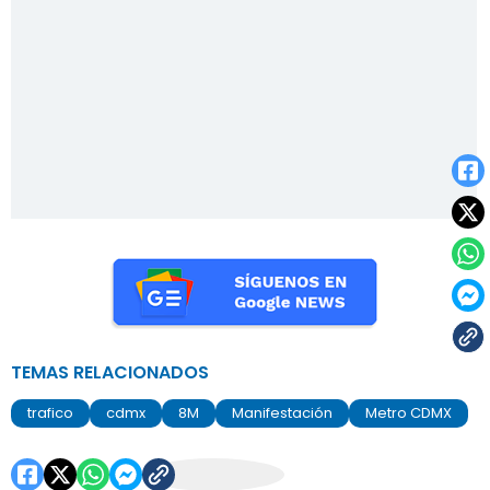
TEMAS RELACIONADOS
trafico
cdmx
8M
Manifestación
Metro CDMX