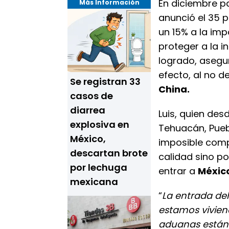
En diciembre p
Más Información
anunció el 35 
un 15% a la im
proteger a la 
logrado, aseg
efecto, al no d
Se registran 33
China.
casos de
diarrea
Luis, quien de
explosiva en
Tehuacán, Pueb
México,
imposible comp
descartan brote
calidad sino po
por lechuga
entrar a
Méxic
mexicana
“
La entrada de
estamos viviend
aduanas están 