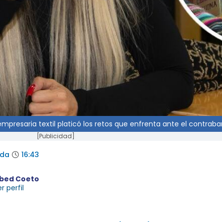
, empresaria textil platicó los retos que enfrenta ante el contrab
[Publicidad]
ada
16:43
bed Coeto
r perfil