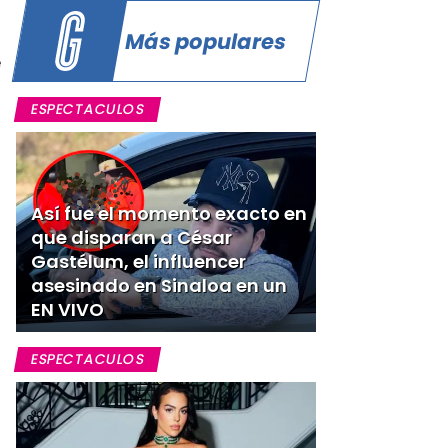
Más populares
e
ESPECTACULOS
n
Así fue el momento exacto en
que disparan a César
Gastélum, el influencer
asesinado en Sinaloa en un
EN VIVO
ESPECTACULOS