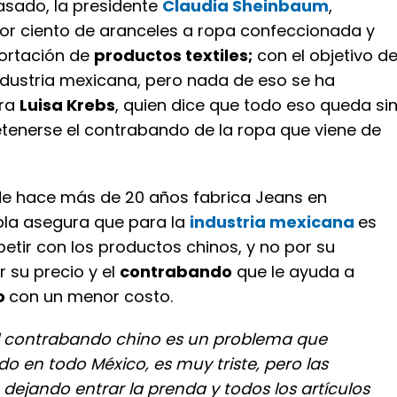
asado, la presidente
Claudia Sheinbaum
,
por ciento de aranceles a ropa confeccionada y
portación de
productos textiles;
con el objetivo d
industria mexicana, pero nada de eso se ha
ura
Luisa Krebs
, quien dice que todo eso queda si
etenerse el contrabando de la ropa que viene de
sde hace más de 20 años fabrica Jeans en
la asegura que para la
industria mexicana
es
etir con los productos chinos, y no por su
r su precio y el
contrabando
que le ayuda a
o
con un menor costo.
l contrabando chino es un problema que
o en todo México, es muy triste, pero las
dejando entrar la prenda y todos los artículos