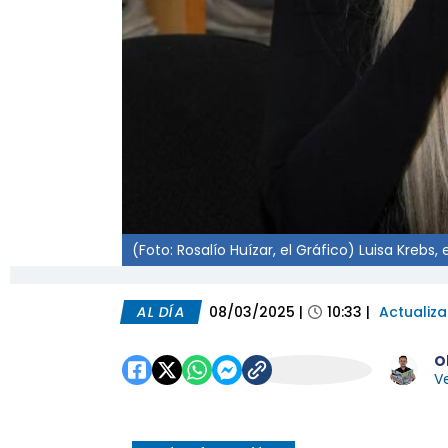
(Foto: Rosalío Huízar, el Gráfico) Luisa Krebs
AL DÍA
08/03/2025
|
10:33
|
Actualiz
O
Ve