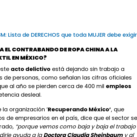
8M: Lista de DERECHOS que toda MUJER debe exigir
 EL CONTRABANDO DE ROPA CHINA A LA
XTIL EN MÉXICO?
este
acto delictivo
está dejando sin trabajo a
s de personas, como señalan las cifras oficiales
ue al año se pierden cerca de 400 mil
empleos
tencia desleal.
 la organización ‘
Recuperando México’
, que
s de empresarios en el país, dice que el sector s
erado
, “porque vemos como baja y baja el trabajo
irle ayuda a la
Doctora Claudia Sheinbaum
y al