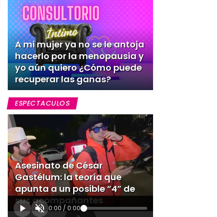
A mi mujer ya no se le antoja
hacerlo por la menopausia y
yo aún quiero ¿Cómo puede
recuperar las ganas?
ESPECTACULOS
Asesinato de César
Gastélum: la teoría que
apunta a un posible “4” de
sus acompañantes
0:00
/
0:00