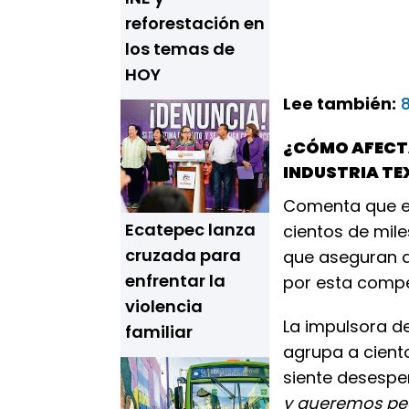
reforestación en
los temas de
HOY
Lee también:
¿CÓMO AFECTA
INDUSTRIA TE
Comenta que 
Ecatepec lanza
cientos de mile
cruzada para
que aseguran q
enfrentar la
por esta compe
violencia
La impulsora de
familiar
agrupa a ciento
siente desesp
y queremos ped