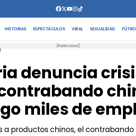
HISTORIAS
ESPECTÁCULOS
VIRAL
SEXUALIDAD
FÚTBO
[Publicidad]
a denuncia crisis
l contrabando chi
sgo miles de emp
s a productos chinos, el contrabando