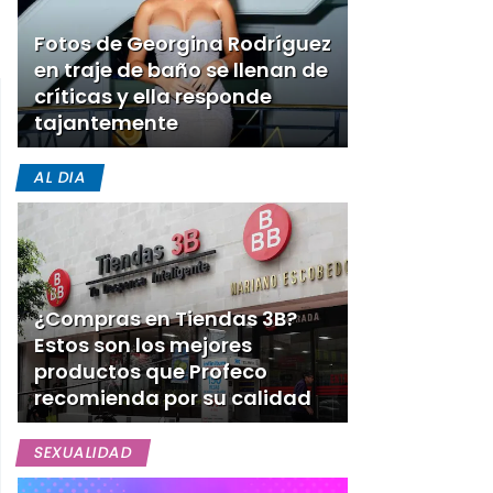
Fotos de Georgina Rodríguez
en traje de baño se llenan de
críticas y ella responde
tajantemente
AL DIA
¿Compras en Tiendas 3B?
Estos son los mejores
productos que Profeco
recomienda por su calidad
SEXUALIDAD