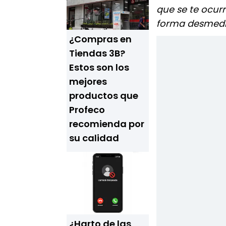
que se te ocur
forma desmed
¿Compras en
Tiendas 3B?
Estos son los
mejores
productos que
Profeco
recomienda por
su calidad
¿Harto de las