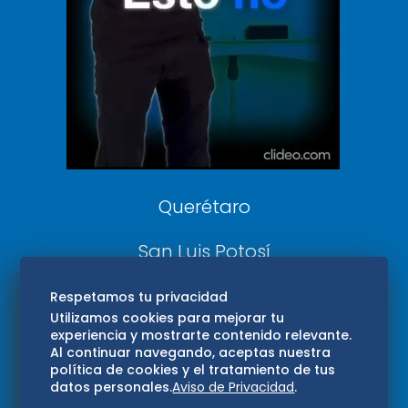
DeDinero
Confabulario
Aviso Oportuno
Consultas
Querétaro
San Luis Potosí
Edomex
Respetamos tu privacidad
Utilizamos cookies para mejorar tu
experiencia y mostrarte contenido relevante.
Consultas
Al continuar navegando, aceptas nuestra
política de cookies y el tratamiento de tus
Hidalgo
datos personales.
Aviso de Privacidad
.