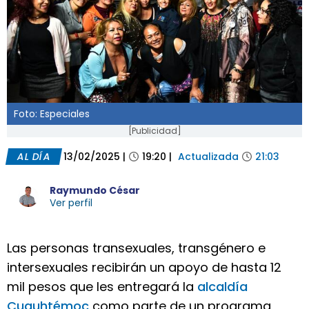
Foto: Especiales
[Publicidad]
AL DÍA
13/02/2025
|
19:20
|
Actualizada
21:03
Raymundo César
Ver perfil
Las personas transexuales, transgénero e
intersexuales recibirán un apoyo de hasta 12
mil pesos que les entregará la
alcaldía
Cuauhtémoc
como parte de un programa