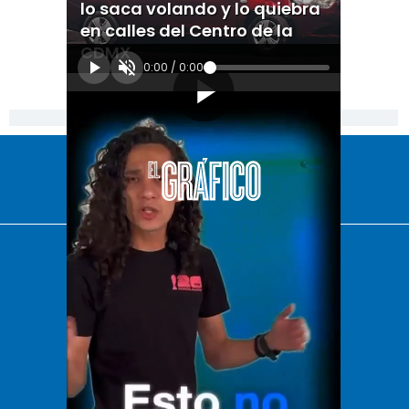
lo saca volando y lo quiebra
en calles del Centro de la
CDMX
0:00
/
0:00
[Publicidad]
El Universal
Vive USA
Clase
De 10 sports