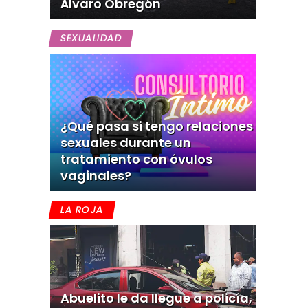
Álvaro Obregón
SEXUALIDAD
¿Qué pasa si tengo relaciones
sexuales durante un
tratamiento con óvulos
vaginales?
LA ROJA
Abuelito le da llegue a policía,