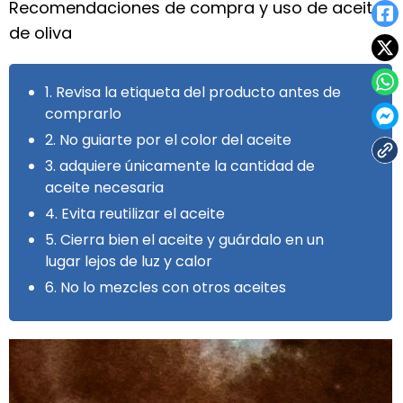
Recomendaciones de compra y uso de aceite
de oliva
1. Revisa la etiqueta del producto antes de
comprarlo
2. No guiarte por el color del aceite
3. adquiere únicamente la cantidad de
aceite necesaria
4. Evita reutilizar el aceite
5. Cierra bien el aceite y guárdalo en un
lugar lejos de luz y calor
6. No lo mezcles con otros aceites