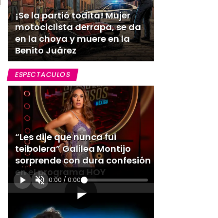
¡Se la partió todita! Mujer
motociclista derrapa, se da
en la choya y muere en la
Benito Juárez
ESPECTACULOS
“Les dije que nunca fui
teibolera” Galilea Montijo
sorprende con dura confesión
en el programa HOY
0:00
/
0:00
[Publicidad]