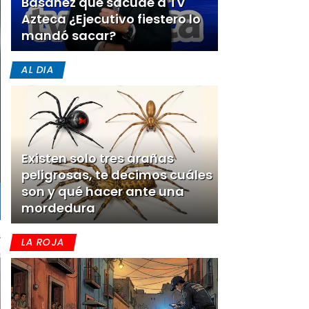
Basañez que sacude a TV
Azteca ¿Ejecutivo fiestero lo
mandó sacar?
AL DIA
Existen solo tres arañas
peligrosas, te decimos cuáles
son y qué hacer ante una
mordedura
LA ROJA