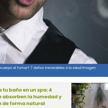
cuerpo al fumar? 7 daños irreversibles a la salud Imagen:
 tu baño en un spa: 4
e absorben la humedad y
 de forma natural