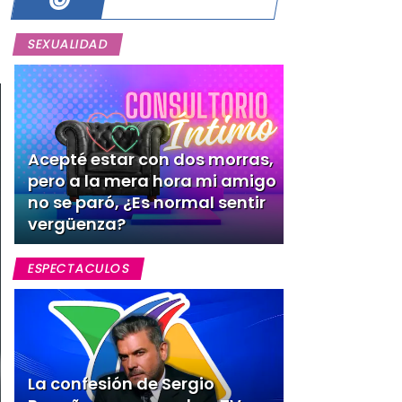
SEXUALIDAD
Acepté estar con dos morras,
pero a la mera hora mi amigo
no se paró, ¿Es normal sentir
vergüenza?
ESPECTACULOS
La confesión de Sergio