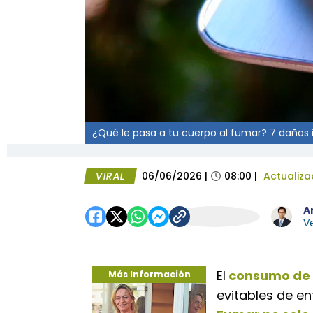
¿Qué le pasa a tu cuerpo al fumar? 7 daños i
VIRAL
06/06/2026
|
08:00
|
Actualiz
A
Ve
El
consumo de
Más Información
evitables de e