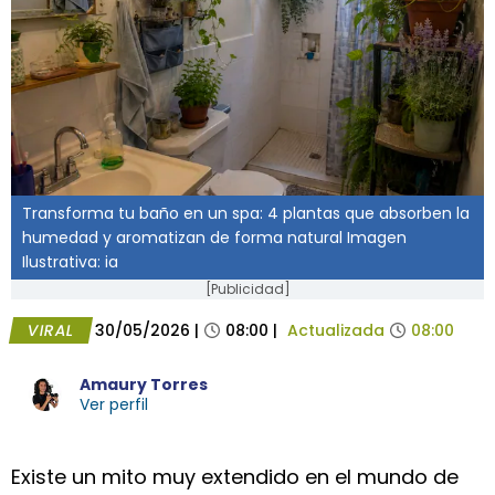
Transforma tu baño en un spa: 4 plantas que absorben la
humedad y aromatizan de forma natural Imagen
Ilustrativa: ia
[Publicidad]
VIRAL
30/05/2026
|
08:00
|
Actualizada
08:00
Amaury Torres
Ver perfil
Existe un mito muy extendido en el mundo de