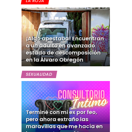
LA ROJA
¡Algo apestaba! Encuentran
a un adulto en avanzado
estado de descomposición
en la Álvaro Obregón
SEXUALIDAD
Terminé con mi ex por feo,
pero ahora extraño las
maravillas que me hacía en