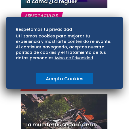
la cama ¿La regué?
ESPECTACULOS
Respetamos tu privacidad
Utilizamos cookies para mejorar tu
experiencia y mostrarte contenido relevante.
Al continuar navegando, aceptas nuestra
política de cookies y el tratamiento de tus
datos personales.
Aviso de Privacidad
.
¡Se pasa de cariñosa! Fan
sorprende a actriz con
semejante beso en la boca
Acepto Cookies
LA ROJA
La muerte los separó de un