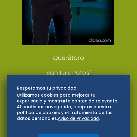
Confabulario
Aviso Oportuno
Consultas
Querétaro
San Luis Potosí
Edomex
Respetamos tu privacidad
Utilizamos cookies para mejorar tu
experiencia y mostrarte contenido relevante.
Consultas
Al continuar navegando, aceptas nuestra
política de cookies y el tratamiento de tus
Hidalgo
datos personales.
Aviso de Privacidad
.
Oaxaca