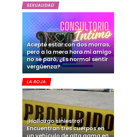
SEXUALIDAD
Acepté estar con dos morras,
pero a la mera hora mi amigo
no se paró, ¿Es normal sentir
vergüenza?
LA ROJA
¡Hallazgo siniestro!
Encuentran tres cuerpos en
un vehículo de alta gama en