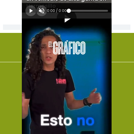
Hermosillo
0:00
/
0:00
[Publicidad]
El Universal
Vive USA
Clase
De 10 sports
DeDinero