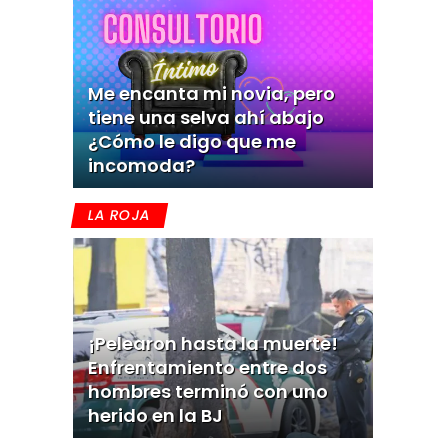
Me encanta mi novia, pero
tiene una selva ahí abajo
¿Cómo le digo que me
incomoda?
LA ROJA
¡Pelearon hasta la muerte!
Enfrentamiento entre dos
hombres terminó con uno
herido en la BJ