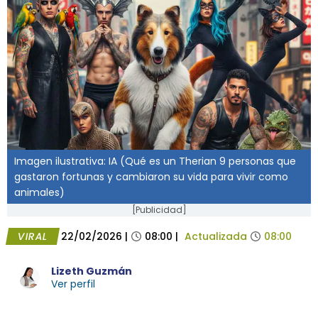
Imagen ilustrativa: IA (Qué es un Therian 9 personas que
gastaron fortunas y cambiaron su vida para vivir como
animales)
[Publicidad]
VIRAL
22/02/2026
|
08:00
|
Actualizada
08:00
Lizeth Guzmán
Ver perfil