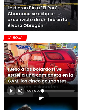
Le dieron Pin a "El Pon":
Chamaco se echa a
exconvicto de un tiro en la
Álvaro Obregón
LA ROJA
¡Beso a los bolardos! Se
estrella una camioneta en la
GAM, los cinco ocupantes
resultaron lesionados
0:00
/
0:00
[Publicidad]