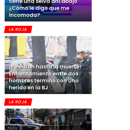
tiene una selva ahí abajo
¿Cómo le digo que me
incomoda?
LA ROJA
¡Pelearon hasta la muerte!
Enfrentamiento entre dos
hombres terminó con uno
herido en la BJ
LA ROJA