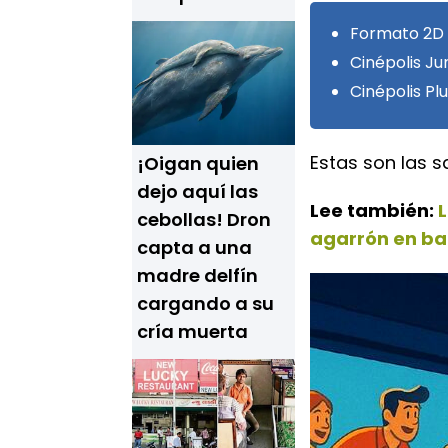
Formato 2D s
Cinépolis Ju
Cinépolis Pl
Estas son las s
¡Oigan quien
dejo aquí las
Lee también:
L
cebollas! Dron
agarrón en ba
capta a una
madre delfín
cargando a su
cría muerta