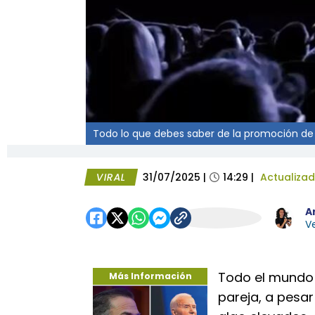
Todo lo que debes saber de la promoción de 
VIRAL
31/07/2025
|
14:29
|
Actualiza
A
Ve
Todo el mundo a
Más Información
pareja, a pesar