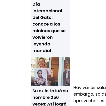
Día
Internacional
del Gato:
conoce a los
mininos que se
volvieron
leyenda
mundial
Hay varias sala
Su ex le tatuó su
embargo, salas
nombre 250
aprovechar est
veces: Así logró