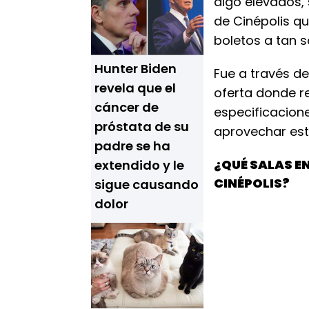
algo elevados,
de Cinépolis q
boletos a tan s
Hunter Biden
Fue a través de
revela que el
oferta donde r
cáncer de
especificacion
próstata de su
aprovechar est
padre se ha
¿QUÉ SALAS E
extendido y le
CINÉPOLIS?
sigue causando
dolor