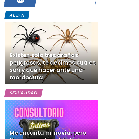
AL DIA
Existen solo tres arañas
peligrosas, te decimos cuáles
son y qué hacer ante una
mordedura
SEXUALIDAD
Me encanta mi novia, pero