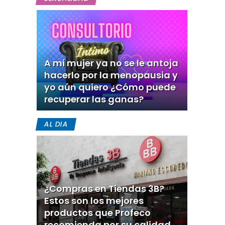
A mi mujer ya no se le antoja
hacerlo por la menopausia y
yo aún quiero ¿Cómo puede
recuperar las ganas?
AL DIA
¿Compras en Tiendas 3B?
Estos son los mejores
productos que Profeco
recomienda por su calidad