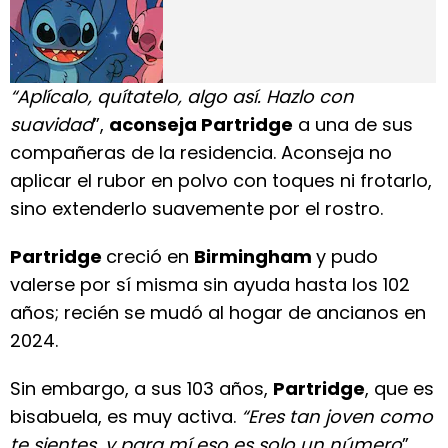
“Aplícalo, quítatelo, algo así. Hazlo con
suavidad
”,
aconseja Partridge
a una de sus
compañeras de la residencia. Aconseja no
aplicar el rubor en polvo con toques ni frotarlo,
sino extenderlo suavemente por el rostro.
Partridge
creció en
Birmingham
y pudo
valerse por sí misma sin ayuda hasta los 102
años; recién se mudó al hogar de ancianos en
2024.
Sin embargo, a sus 103 años,
Partridge
, que es
bisabuela, es muy activa.
“Eres tan joven como
te sientes, y para mí eso es solo un número
”,