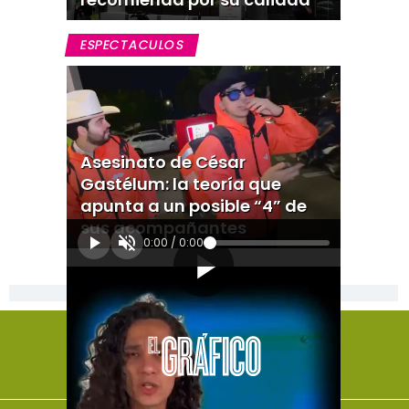
ESPECTACULOS
Asesinato de César
Gastélum: la teoría que
apunta a un posible “4” de
sus acompañantes
0:00
/
0:00
[Publicidad]