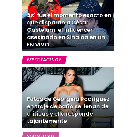
Así fue el momento exacto en
que disparan a César
Gastélum, el influencer
asesinado en Sinaloa en un
EN VIVO
ESPECTACULOS
Fotos de Georgina Rodríguez
en traje de baño se llenan de
críticas y ella responde
tajantemente
SEXUALIDAD