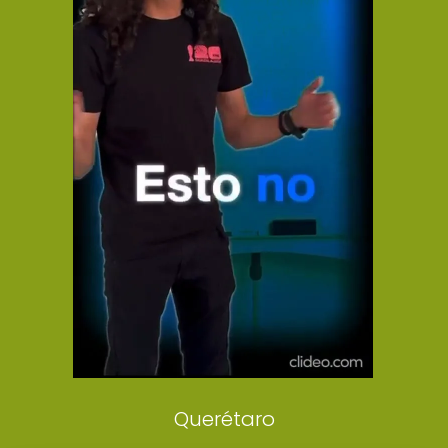
El Universal
Vive USA
Clase
De 10 sports
DeDinero
Confabulario
Aviso Oportuno
Consultas
Querétaro