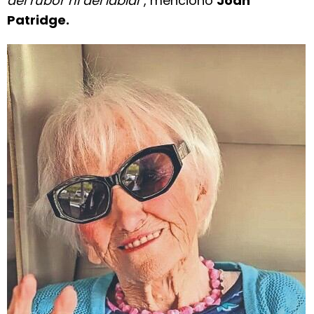
del rubor ni del labial”
, mencionó
Joan
Patridge.